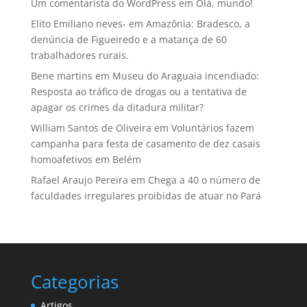
Um comentarista do WordPress
em
Olá, mundo!
Elito Emiliano neves-
em
Amazônia: Bradesco, a
denúncia de Figueiredo e a matança de 60
trabalhadores rurais.
Bene martins
em
Museu do Araguaia incendiado:
Resposta ao tráfico de drogas ou a tentativa de
apagar os crimes da ditadura militar?
William Santos de Oliveira
em
Voluntários fazem
campanha para festa de casamento de dez casais
homoafetivos em Belém
Rafael Araujo Pereira
em
Chega a 40 o número de
faculdades irregulares proibidas de atuar no Pará
Categorias
Artigos