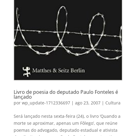
Livro de poesia do deputado Paulo Fonteles é
lançado
por
wp_update-1712336697
|
ago 23, 2007
|
Cultura
Será lançado nesta sexta-feira (24), o livro ‘Quando a
morte se aproximar, apenas um Fôlego’, que reúne
poemas do advogado, deputado estadual e ativista