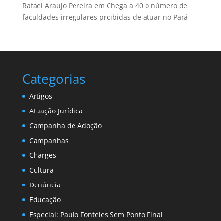
Rafael Araujo Pereira
em
Chega a 40 o número de
faculdades irregulares proibidas de atuar no Pará
Categorias
Artigos
Atuação Jurídica
Campanha de Adoção
Campanhas
Charges
Cultura
Denúncia
Educação
Especial: Paulo Fonteles Sem Ponto Final