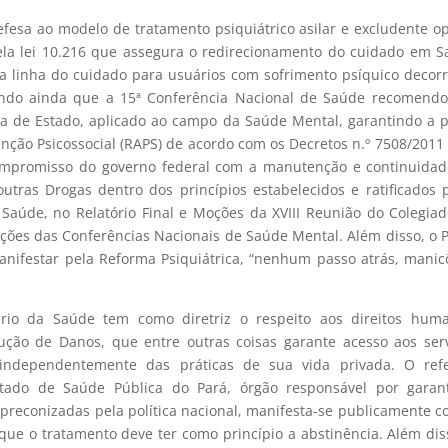
efesa ao modelo de tratamento psiquiátrico asilar e excludente o
la lei 10.216 que assegura o redirecionamento do cuidado em 
a linha do cuidado para usuários com sofrimento psíquico decor
ando ainda que a 15ª Conferência Nacional de Saúde recomendo
ca de Estado, aplicado ao campo da Saúde Mental, garantindo a 
ção Psicossocial (RAPS) de acordo com os Decretos n.º 7508/2011 
ompromisso do governo federal com a manutenção e continuidad
outras Drogas dentro dos princípios estabelecidos e ratificados 
 Saúde, no Relatório Final e Moções da XVIII Reunião do Colegia
ções das Conferências Nacionais de Saúde Mental. Além disso, o 
manifestar pela Reforma Psiquiátrica, “nenhum passo atrás, mani
ério da Saúde tem como diretriz o respeito aos direitos huma
ução de Danos, que entre outras coisas garante acesso aos ser
 independentemente das práticas de sua vida privada. O refe
stado de Saúde Pública do Pará, órgão responsável por garant
s preconizadas pela política nacional, manifesta-se publicamente c
ue o tratamento deve ter como princípio a abstinência. Além dis