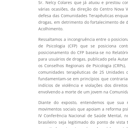
Sr. Nelcy Colares que já atuou e prestou co
várias ocasiões, da direção do Centro Nova 
defesa das Comunidades Terapêuticas enqua
drogas, em detrimento do fortalecimento de 
Acolhimento.
Ressaltamos a incongruência entre o posicio
de Psicologia (CFP) que se posiciona con
posicionamento do CFP baseia-se no Relatóri
para usuários de drogas, publicado pela Aut
os Conselhos Regionais de Psicologia (CRPs), 
comunidades terapêuticas de 25 Unidades d
fundamentam-se em princípios que contrariam
indícios de violência e violações dos direi
envolvendo a morte de um jovem na Comunida
Diante do exposto, entendemos que sua n
movimentos sociais que apoiam a reforma psi
IV Conferência Nacional de Saúde Mental, no
brasileiro seja legitimado do ponto de vista 