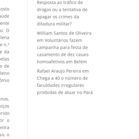
Resposta ao tráfico de
posto
drogas ou a tentativa de
Saúde
apagar os crimes da
rente
ditadura militar?
u: O
William Santos de Oliveira
plena
em
Voluntários fazem
e n.º
campanha para festa de
e da
casamento de dez casais
pelas
homoafetivos em Belém
do de
Rafael Araujo Pereira
em
Pleno
Chega a 40 o número de
cômio
faculdades irregulares
proibidas de atuar no Pará
nos,
viços
rido
ir o
ontra
so, o