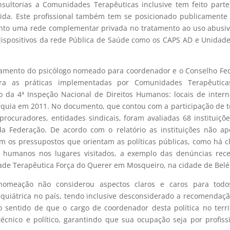
nsultorias a Comunidades Terapêuticas inclusive tem feito part
Vida. Este profissional também tem se posicionado publicamente
nto uma rede complementar privada no tratamento ao uso abusi
dispositivos da rede Pública de Saúde como os CAPS AD e Unidad
namento do psicólogo nomeado para coordenador e o Conselho Fe
tra as práticas implementadas por Comunidades Terapêutica
o da 4ª Inspeção Nacional de Direitos Humanos: locais de inter
arquia em 2011. No documento, que contou com a participação de 
procuradores, entidades sindicais, foram avaliadas 68 instituiçõ
a Federação. De acordo com o relatório as instituições não a
 os pressupostos que orientam as políticas públicas, como há c
tos humanos nos lugares visitados, a exemplo das denúncias rec
de Terapêutica Força do Querer em Mosqueiro, na cidade de Bel
omeação não considerou aspectos claros e caros para todo
quiátrica no país, tendo inclusive desconsiderado a recomendaç
 sentido de que o cargo de coordenador desta política no terri
técnico e político, garantindo que sua ocupação seja por profiss