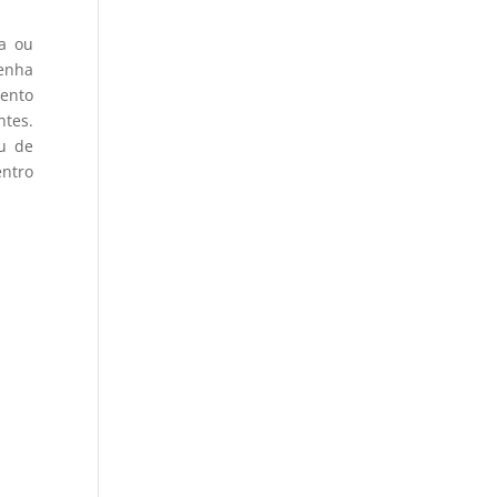
ca ou
venha
mento
ntes.
u de
entro