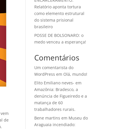
ENCARCERAMENTO:
Relatório aponta tortura
como elemento estrutural
do sistema prisional
brasileiro
POSSE DE BOLSONARO: o
medo venceu a esperança!
Comentários
Um comentarista do
WordPress
em
Olá, mundo!
Elito Emiliano neves-
em
Amazônia: Bradesco, a
denúncia de Figueiredo e a
matança de 60
trabalhadores rurais.
, vem
Bene martins
em
Museu do
al de
Araguaia incendiado:
á.