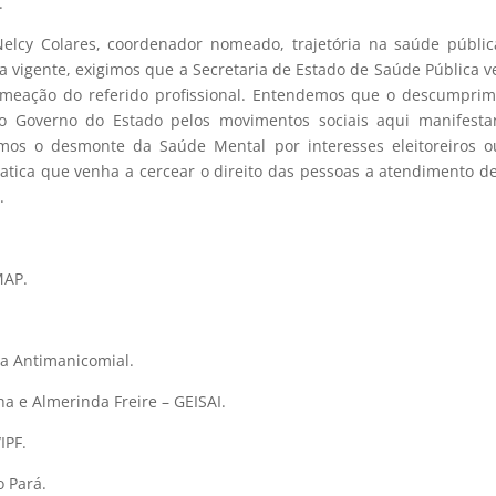
.
Nelcy Colares, coordenador nomeado, trajetória na saúde públi
ca vigente, exigimos que a Secretaria de Estado de Saúde Pública 
 nomeação do referido profissional. Entendemos que o descumpri
do Governo do Estado pelos movimentos sociais aqui manifesta
mos o desmonte da Saúde Mental por interesses eleitoreiros o
atica que venha a cercear o direito das pessoas a atendimento d
.
MAP.
ta Antimanicomial.
 e Almerinda Freire – GEISAI.
IPF.
o Pará.