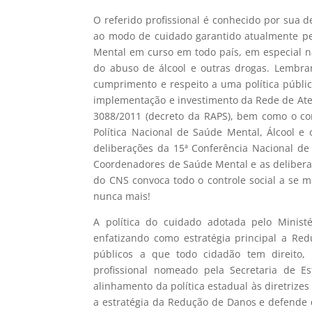
O referido profissional é conhecido por sua d
ao modo de cuidado garantido atualmente pe
Mental em curso em todo país, em especial n
do abuso de álcool e outras drogas. Lembr
cumprimento e respeito a uma política públi
implementação e investimento da Rede de Aten
3088/2011 (decreto da RAPS), bem como o c
Política Nacional de Saúde Mental, Álcool e 
deliberações da 15ª Conferência Nacional de
Coordenadores de Saúde Mental e as delibera
do CNS convoca todo o controle social a se 
nunca mais!
A política do cuidado adotada pelo Minist
enfatizando como estratégia principal a Red
públicos a que todo cidadão tem direito,
profissional nomeado pela Secretaria de E
alinhamento da política estadual às diretrize
a estratégia da Redução de Danos e defende q