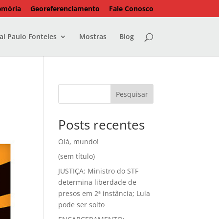
emória
Georeferenciamento
Fale Conosco
l Paulo Fonteles
Mostras
Blog
Pesquisar
Posts recentes
Olá, mundo!
(sem título)
JUSTIÇA: Ministro do STF
determina liberdade de
presos em 2ª instância; Lula
pode ser solto