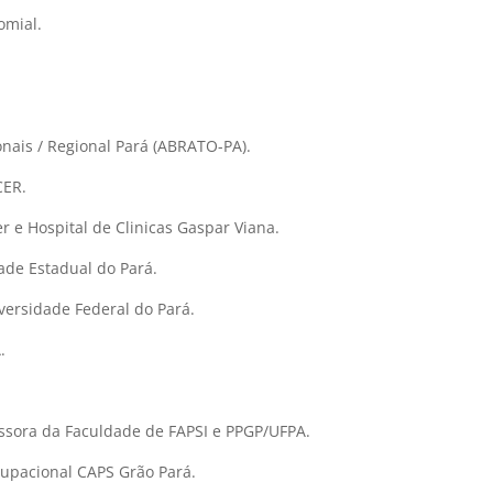
omial.
nais / Regional Pará (ABRATO-PA).
CER.
r e Hospital de Clinicas Gaspar Viana.
dade Estadual do Pará.
versidade Federal do Pará.
.
essora da Faculdade de FAPSI e PPGP/UFPA.
cupacional CAPS Grão Pará.