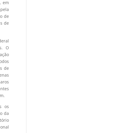
e, em
 pela
vo de
es de
deral
s. O
nação
todos
es de
penas
laros
entes
ém.
s os
ão da
tório
ional