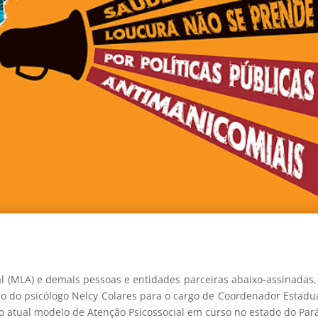
 (MLA) e demais pessoas e entidades parceiras abaixo-assinadas
o do psicólogo Nelcy Colares para o cargo de Coordenador Estadu
o atual modelo de Atenção Psicossocial em curso no estado do Par