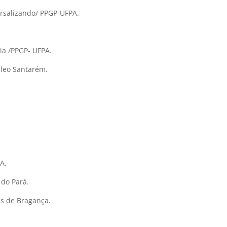
rsalizando/ PPGP-UFPA.
ia /PPGP- UFPA.
úcleo Santarém.
A.
 do Pará.
as de Bragança.