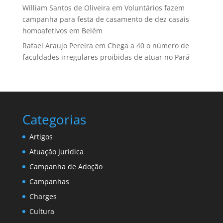
William Santos de Oliveira
em
Voluntários fazem
campanha para festa de casamento de dez casais
homoafetivos em Belém
Rafael Araujo Pereira
em
Chega a 40 o número de
faculdades irregulares proibidas de atuar no Pará
Categorias
Artigos
Atuação Jurídica
Campanha de Adoção
Campanhas
Charges
Cultura