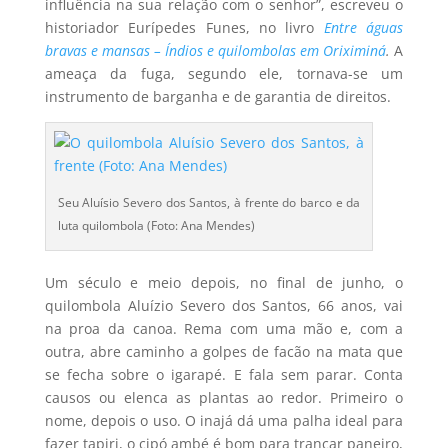
influência na sua relação com o senhor”, escreveu o
historiador Eurípedes Funes, no livro
Entre águas
bravas e mansas – Índios e quilombolas em Oriximiná
.
A
ameaça da fuga, segundo ele, tornava-se um
instrumento de barganha e de garantia de direitos.
Seu Aluísio Severo dos Santos, à frente do barco e da
luta quilombola (Foto: Ana Mendes)
Um século e meio depois, no final de junho, o
quilombola Aluízio Severo dos Santos, 66 anos, vai
na proa da canoa. Rema com uma mão e, com a
outra, abre caminho a golpes de facão na mata que
se fecha sobre o igarapé. E fala sem parar. Conta
causos ou elenca as plantas ao redor. Primeiro o
nome, depois o uso. O inajá dá uma palha ideal para
fazer tapiri, o cipó ambé é bom para trançar paneiro,