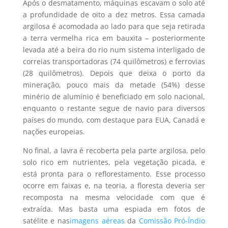
Após o desmatamento, máquinas escavam o solo até
a profundidade de oito a dez metros. Essa camada
argilosa é acomodada ao lado para que seja retirada
a terra vermelha rica em bauxita – posteriormente
levada até a beira do rio num sistema interligado de
correias transportadoras (74 quilômetros) e ferrovias
(28 quilômetros). Depois que deixa o porto da
mineração, pouco mais da metade (54%) desse
minério de alumínio é beneficiado em solo nacional,
enquanto o restante segue de navio para diversos
países do mundo, com destaque para EUA, Canadá e
nações europeias.
No final, a lavra é recoberta pela parte argilosa, pelo
solo rico em nutrientes, pela vegetação picada, e
está pronta para o reflorestamento. Esse processo
ocorre em faixas e, na teoria, a floresta deveria ser
recomposta na mesma velocidade com que é
extraída. Mas basta uma espiada em fotos de
satélite e nas
imagens aéreas
da
Comissão Pró-Índio