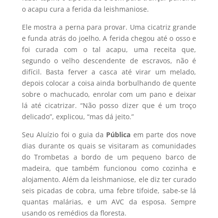
o acapu cura a ferida da leishmaniose.
Ele mostra a perna para provar. Uma cicatriz grande
e funda atrás do joelho. A ferida chegou até o osso e
foi curada com o tal acapu, uma receita que,
segundo o velho descendente de escravos, não é
difícil. Basta ferver a casca até virar um melado,
depois colocar a coisa ainda borbulhando de quente
sobre o machucado, enrolar com um pano e deixar
lá até cicatrizar. “Não posso dizer que é um troço
delicado”, explicou, “mas dá jeito.”
Seu Aluízio foi o guia da
Pública
em parte dos nove
dias durante os quais se visitaram as comunidades
do Trombetas a bordo de um pequeno barco de
madeira, que também funcionou como cozinha e
alojamento. Além da leishmaniose, ele diz ter curado
seis picadas de cobra, uma febre tifoide, sabe-se lá
quantas malárias, e um AVC da esposa. Sempre
usando os remédios da floresta.