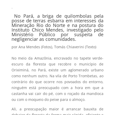
.
No Pará, a briga de quilombolas pela
posse de terras esbarra em interesses da
Mineração Rio do Norte e na postura do
Instituto Chico Mendes, investigado pelo
Ministério Público por suspeita de
negligenciar as comunidades.
por
Ana Mendes (Fotos)
,
Tomás Chiaverini (Texto)
No meio da Amazônia, encravado no tapete verde-
escuro da floresta que recobre o município de
Oriximiná, no Pará, existe um aglomerado urbano
como nenhum outro. Na vila de Porto Trombetas, ao
contrário do que ocorre nos povoados do entorno,
ninguém está preocupado com a hora em que a
castanha vai cair do pé, com o roçado da mandioca
ou com o moqueio do peixe para o almoço.
Ali, a preocupação maior é arrancar bauxita de
debaixo da floresta da forma mais rápida, eficiente e