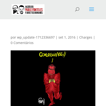
por
wp_update-1712336697
|
set 1, 2016
|
Charges
|
0 Comentários