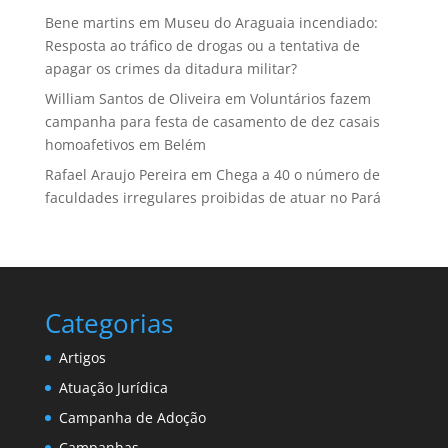
Bene martins
em
Museu do Araguaia incendiado:
Resposta ao tráfico de drogas ou a tentativa de
apagar os crimes da ditadura militar?
William Santos de Oliveira
em
Voluntários fazem
campanha para festa de casamento de dez casais
homoafetivos em Belém
Rafael Araujo Pereira
em
Chega a 40 o número de
faculdades irregulares proibidas de atuar no Pará
Categorias
Artigos
Atuação Jurídica
Campanha de Adoção
Campanhas