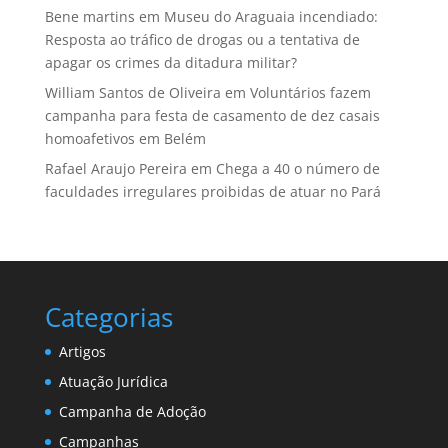
Bene martins
em
Museu do Araguaia incendiado:
Resposta ao tráfico de drogas ou a tentativa de
apagar os crimes da ditadura militar?
William Santos de Oliveira
em
Voluntários fazem
campanha para festa de casamento de dez casais
homoafetivos em Belém
Rafael Araujo Pereira
em
Chega a 40 o número de
faculdades irregulares proibidas de atuar no Pará
Categorias
Artigos
Atuação Jurídica
Campanha de Adoção
Campanhas