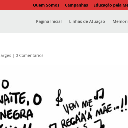
Quem Somos
Campanhas
Educação pela M
Página Inicial
Linhas de Atuação
Memoria
harges
|
0 Comentários