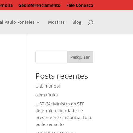
emória
Georeferenciamento
Fale Conosco
l Paulo Fonteles
Mostras
Blog
Pesquisar
Posts recentes
Olá, mundo!
(sem título)
JUSTIÇA: Ministro do STF
determina liberdade de
presos em 2ª instância; Lula
pode ser solto