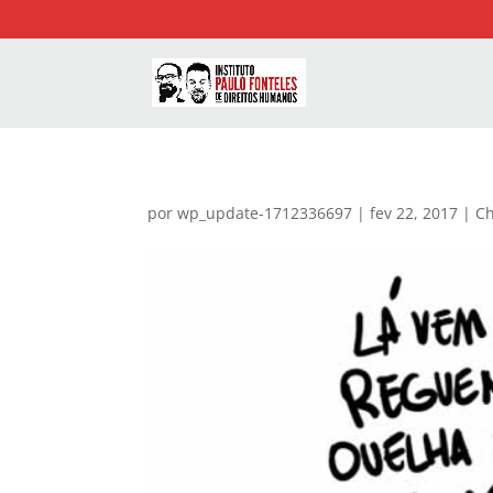
por
wp_update-1712336697
|
fev 22, 2017
|
C