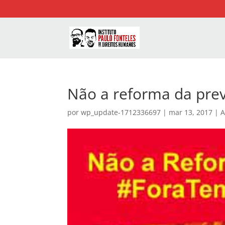
Não a reforma da previ
por
wp_update-1712336697
|
mar 13, 2017
|
A