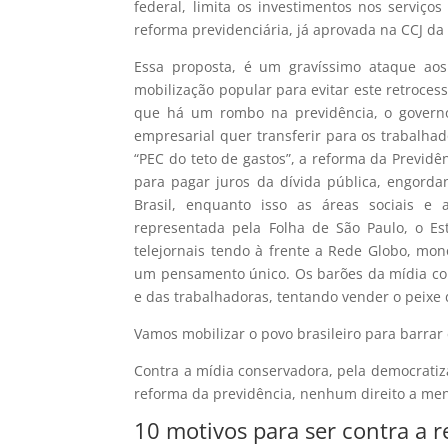
federal, limita os investimentos nos serviç
reforma previdenciária, já aprovada na CCJ da
Essa proposta, é um gravíssimo ataque aos 
mobilização popular para evitar este retroce
que há um rombo na previdência, o governo
empresarial quer transferir para os trabalh
“PEC do teto de gastos”, a reforma da Previd
para pagar juros da dívida pública, engorda
Brasil, enquanto isso as áreas sociais e 
representada pela Folha de São Paulo, o Esta
telejornais tendo à frente a Rede Globo, mo
um pensamento único. Os barões da mídia co
e das trabalhadoras, tentando vender o peixe d
Vamos mobilizar o povo brasileiro para barrar 
Contra a mídia conservadora, pela democratiz
reforma da previdência, nenhum direito a me
10 motivos para ser contra a r