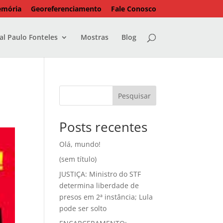
emória
Georeferenciamento
Fale Conosco
l Paulo Fonteles
Mostras
Blog
Pesquisar
Posts recentes
Olá, mundo!
(sem título)
JUSTIÇA: Ministro do STF
determina liberdade de
presos em 2ª instância; Lula
pode ser solto