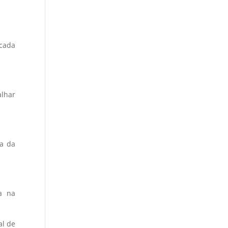
 cada
alhar
ma da
a na
al de