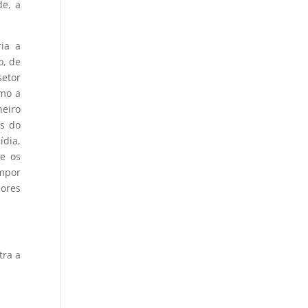
de, a
ria a
o, de
setor
omo a
heiro
as do
dia,
 e os
impor
dores
tra a