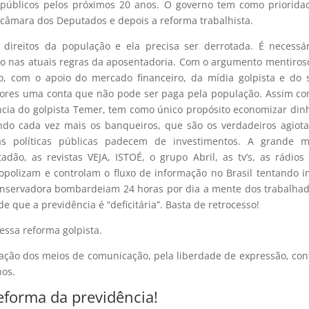
os públicos pelos próximos 20 anos. O governo tem como priorida
 câmara dos Deputados e depois a reforma trabalhista.
direitos da população e ela precisa ser derrotada. É necessá
sso nas atuais regras da aposentadoria. Com o argumento mentiros
, com o apoio do mercado financeiro, da mídia golpista e do 
adores uma conta que não pode ser paga pela população. Assim c
ência do golpista Temer, tem como único propósito economizar din
ndo cada vez mais os banqueiros, que são os verdadeiros agiot
as políticas públicas padecem de investimentos. A grande mí
dão, as revistas VEJA, ISTOÉ, o grupo Abril, as tv’s, as rádios
nopolizam e controlam o fluxo de informação no Brasil tentando 
nservadora bombardeiam 24 horas por dia a mente dos trabalha
e que a previdência é “deficitária”. Basta de retrocesso!
essa reforma golpista.
ação dos meios de comunicação, pela liberdade de expressão, con
nos.
eforma da previdência!