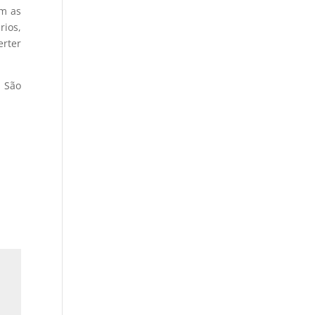
om as
rios,
erter
e São