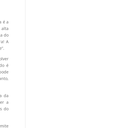
a é a
 alta
ta do
ra! A
e”.
olver
do é
 pode
anto,
ia da
er a
as do
rmite