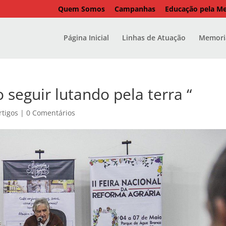
Quem Somos
Campanhas
Educação pela M
Página Inicial
Linhas de Atuação
Memoria
 seguir lutando pela terra “
rtigos
|
0 Comentários