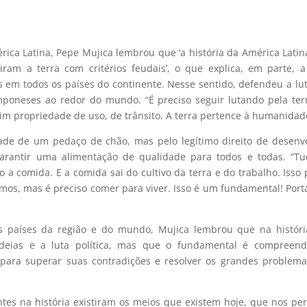
érica Latina, Pepe Mujica lembrou que ‘a história da América Latin
iram a terra com critérios feudais’, o que explica, em parte, a
s em todos os países do continente. Nesse sentido, defendeu a lu
oneses ao redor do mundo. “É preciso seguir lutando pela ter
im propriedade de uso, de trânsito. A terra pertence à humanidad
edade de um pedaço de chão, mas pelo legítimo direito de desenv
rantir uma alimentação de qualidade para todos e todas. “Tu
a comida. E a comida sai do cultivo da terra e do trabalho. Isso
imos, mas é preciso comer para viver. Isso é um fundamental! Port
sos países da região e do mundo, Mujica lembrou que na histór
deias e a luta política, mas que o fundamental é compreend
para superar suas contradições e resolver os grandes problem
es na história existiram os meios que existem hoje, que nos pe