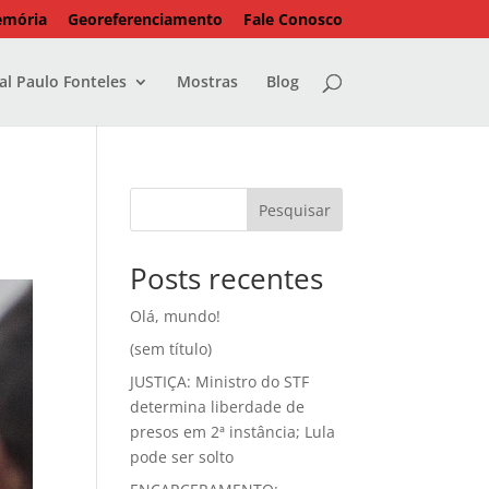
emória
Georeferenciamento
Fale Conosco
l Paulo Fonteles
Mostras
Blog
Pesquisar
Posts recentes
Olá, mundo!
(sem título)
JUSTIÇA: Ministro do STF
determina liberdade de
presos em 2ª instância; Lula
pode ser solto