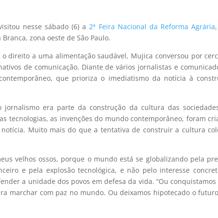
visitou nesse sábado (6) a
2ª Feira Nacional da Reforma Agrária
 Branca, zona oeste de São Paulo.
 o direito a uma alimentação saudável, Mujica conversou por cer
ativos de comunicação. Diante de vários jornalistas e comunicad
 contemporâneo, que prioriza o imediatismo da notícia à const
o jornalismo era parte da construção da cultura das sociedade
as tecnologias, as invenções do mundo contemporâneo, foram cr
otícia. Muito mais do que a tentativa de construir a cultura col
eus velhos ossos, porque o mundo está se globalizando pela pr
anceiro e pela explosão tecnológica, e não pelo interesse concre
efender a unidade dos povos em defesa da vida. “Ou conquistamo
ara marchar com paz no mundo. Ou deixamos hipotecado o futur