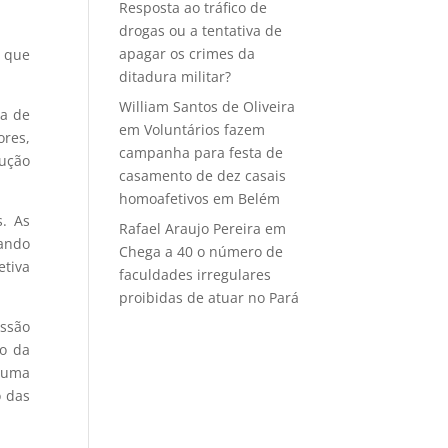
Resposta ao tráfico de
drogas ou a tentativa de
apagar os crimes da
, que
ditadura militar?
William Santos de Oliveira
ca de
em
Voluntários fazem
ores,
campanha para festa de
rução
casamento de dez casais
homoafetivos em Belém
s. As
Rafael Araujo Pereira
em
iando
Chega a 40 o número de
etiva
faculdades irregulares
proibidas de atuar no Pará
essão
to da
s uma
o das