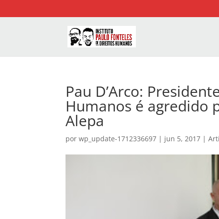
Pau D’Arco: President
Humanos é agredido p
Alepa
por
wp_update-1712336697
|
jun 5, 2017
|
Art