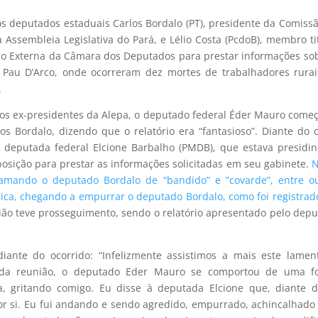
s deputados estaduais Carlos Bordalo (PT), presidente da Comiss
ssembleia Legislativa do Pará, e Lélio Costa (PcdoB), membro ti
 Externa da Câmara dos Deputados para prestar informações so
 Pau D’Arco, onde ocorreram dez mortes de trabalhadores rura
.
 dos ex-presidentes da Alepa, o deputado federal Éder Mauro come
s Bordalo, dizendo que o relatório era “fantasioso”. Diante do 
à deputada federal Elcione Barbalho (PMDB), que estava presidi
isposição para prestar as informações solicitadas em seu gabinete.
N
mando o deputado Bordalo de “bandido” e ”covarde”, entre ou
ísica, chegando a empurrar o deputado Bordalo, como foi registra
nião teve prosseguimento, sendo o relatório apresentado pelo dep
ante do ocorrido: “Infelizmente assistimos a mais este lamen
o da reunião, o deputado Eder Mauro se comportou de uma f
a, gritando comigo. Eu disse à deputada Elcione que, diante 
por si. Eu fui andando e sendo agredido, empurrado, achincalhado