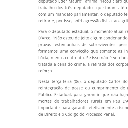
deputado Eder Mauro”, afirma. “Ficou claro q
trabalho dos três deputados que foram até o
com um mandato parlamentar, o deputado fede
retirar e, por isso, sofri agressão física, aos g
Para o deputado estadual, o momento atual r
D’Arco. “Não estou de jeito algum condenand
provas testemunhais de sobreviventes, pes
formamos uma convicção que somente as inv
Lúcia, menos confronto. Se isso não é verdad
tratada a cena do crime, a retirada dos corpo
reforça.
Nesta terça-feira (06), o deputado Carlos B
reintegração de posse ou cumprimento de 
Público Estadual, para garantir que não ha
mortes de trabalhadores rurais em Pau D’A
importante para garantir efetivamente a ise
de Direito e o Código do Processo Penal.