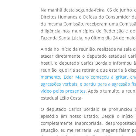
Na manhã desta segunda-feira, 05 de junho, o
Direitos Humanos e Defesa do Consumidor da A
da mesma Comissão, receberam uma Comissão
diligência nos municípios de Redenção e de
Fazenda Santa Lúcia, no último dia 24 de maio
Ainda no início da reunião, realizada na sala
atacar diretamente o deputado estadual Carlo
hostil, o deputado Carlos Bordalo informou 
reunião, que iria se retirar e que estaria à d
momento, Eder Mauro começou a gritar, cha
agressões verbais, e partiu para a agressão f
vídeo pelos presentes
. Após o tumulto, a reu
estadual Lélio Costa.
O deputado Carlos Bordalo se pronunciou di
episódio em nosso Estado. Desde o iníci
completamente inapropriada, despropositad
situação, eu me retiraria. As imagens falam 