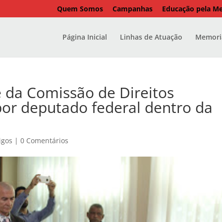
Quem Somos
Campanhas
Educação pela M
Página Inicial
Linhas de Atuação
Memoria
e da Comissão de Direitos
or deputado federal dentro da
igos
|
0 Comentários