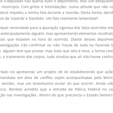
ue o deputado não queria ouvir o depoimento, mas sim desqualifi
 município. Com gritos e intimidações, numa atitude que não c
ral impediu a minha fala durante a reunião. Desta forma, deci
ritos de ‘covarde’ e ‘bandido’. Um fato realmente lamentável”.
equer serenidade para a apuração rigorosa dos fatos ocorridos e
o antecipadamente alguém, mas apresentando elementos recolhid
soas que estavam na hora do ocorrido. Diante desses depoimen
estigações irão confirmar ou não: houve de tudo na Fazenda S
e, alguém tem que provar, mas tudo que veio à tona, a forma com
s, o tratamento dos corpos, tudo sinaliza que ali não houve confro
ordalo irá apresentar um projeto de lei estabelecendo que açõ
mandado em área de conflito sejam acompanhadas pelo Minist
ja versões, mas um testemunho ocular do que ocorrer. Ainda so
rco, Bordalo acredita que a entrada da Polícia Federal no ca
nção nas investigações, dentro do que preconiza o Estado Democr