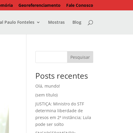
emória
Georeferenciamento
Fale Conosco
l Paulo Fonteles
Mostras
Blog
Pesquisar
Posts recentes
Olá, mundo!
(sem título)
JUSTIÇA: Ministro do STF
determina liberdade de
presos em 2ª instância; Lula
pode ser solto