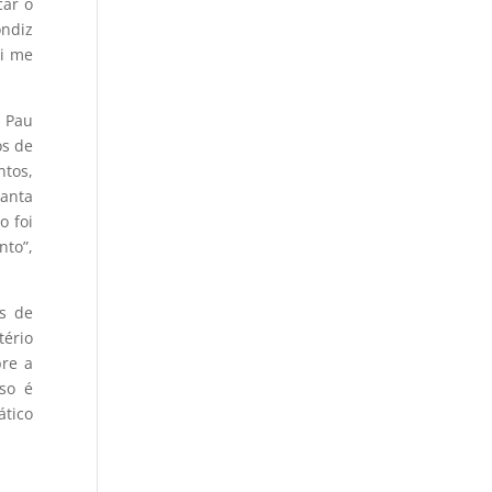
car o
ondiz
di me
m Pau
os de
tos,
anta
o foi
nto”,
es de
ério
bre a
so é
ático