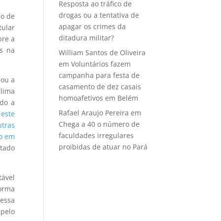
Resposta ao tráfico de
drogas ou a tentativa de
ão de
apagar os crimes da
tular
ditadura militar?
bre a
is na
William Santos de Oliveira
em
Voluntários fazem
campanha para festa de
çou a
casamento de dez casais
clima
homoafetivos em Belém
ndo a
Rafael Araujo Pereira
em
este
Chega a 40 o número de
tras
faculdades irregulares
do em
proibidas de atuar no Pará
utado
tável
orma
dessa
 pelo