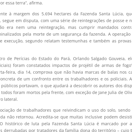
or essa terra”, afirma.
nte à margem dos 5.694 hectares da Fazenda Santa Lúcia, que
, segue em disputa, com uma série de reintegrações de posse e 
 não era nem uma reintegração, mas cumprir mandados contr
minalizados pela morte de um segurança da fazenda. A operação 
 foi de execução, segundo relatam testemunhas e também as prova
ro de Perícias do Estado do Pará, Orlando Salgado Gouveia, el
iciais) foram constatados impactos de projétil de armas de fogo
ta-feira, dia 14, comprova que não havia marcas de balas nos c
concreta de um confronto entre os trabalhadores e os policiais. 
 públicos portavam, o que ajudará a descobrir os autores dos dis
 todos foram mortos pela frente, com exceção de Jane Julia de Oliv
 lateral.
ssociação de trabalhadores que reivindicam o uso do solo, sendo
da não retornou. Acredita-se que muitas inclusive podem desist
. O histórico de luta pela Fazenda Santa Lúcia é marcado por 
s derrubadas por tratadores da família dona do território – cujo t