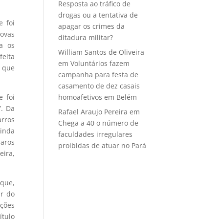
Resposta ao tráfico de
drogas ou a tentativa de
 foi
apagar os crimes da
novas
ditadura militar?
a os
William Santos de Oliveira
feita
em
Voluntários fazem
s que
campanha para festa de
casamento de dez casais
homoafetivos em Belém
e foi
”. Da
Rafael Araujo Pereira
em
arros
Chega a 40 o número de
Ainda
faculdades irregulares
paros
proibidas de atuar no Pará
eira,
 que,
ir do
ações
ítulo