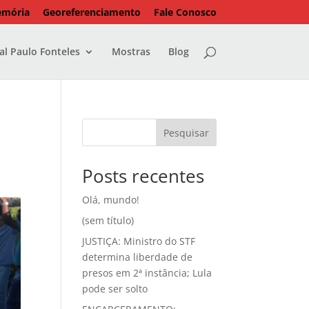
emória
Georeferenciamento
Fale Conosco
l Paulo Fonteles
Mostras
Blog
Pesquisar
Posts recentes
Olá, mundo!
(sem título)
JUSTIÇA: Ministro do STF
determina liberdade de
presos em 2ª instância; Lula
pode ser solto