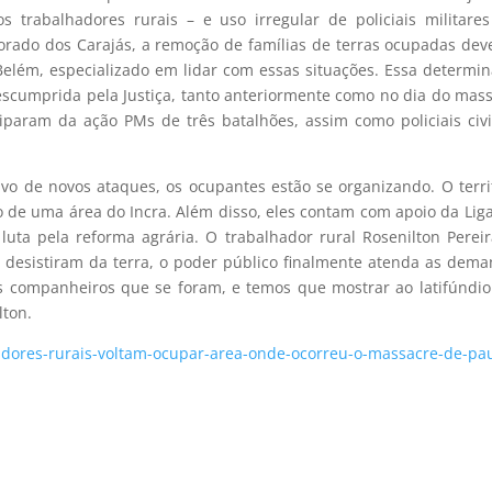
trabalhadores rurais – e uso irregular de policiais militare
orado dos Carajás, a remoção de famílias de terras ocupadas dev
Belém, especializado em lidar com essas situações. Essa determi
escumprida pela Justiça, tanto anteriormente como no dia do mas
param da ação PMs de três batalhões, assim como policiais civ
vo de novos ataques, os ocupantes estão se organizando. O terri
 de uma área do Incra. Além disso, eles contam com apoio da Lig
ta pela reforma agrária. O trabalhador rural Rosenilton Perei
 desistiram da terra, o poder público finalmente atenda as dem
s companheiros que se foram, e temos que mostrar ao latifúndi
lton.
hadores-rurais-voltam-ocupar-area-onde-ocorreu-o-massacre-de-pa