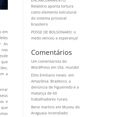
ENCARCERAMENTO:
Relatório aponta tortura
como elemento estrutural
do sistema prisional
brasileiro
o em
POSSE DE BOLSONARO: o
deles
medo venceu a esperança!
r. As
o nos
Comentários
desde
Um comentarista do
s que
WordPress
em
Olá, mundo!
cões,
em a
Elito Emiliano neves-
em
Amazônia: Bradesco, a
denúncia de Figueiredo e a
onrar
matança de 60
 seus
trabalhadores rurais.
os e
Bene martins
em
Museu do
o que
Araguaia incendiado:
tamos