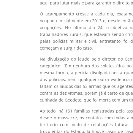
aqui para lutar mais e para garantir o direito p
O acampamento cresce a cada dia, exatame
ocupada inicialmente em 2013 e, desde então
ocupações. No último dia 24, o objetivo
trabalhadores rurais, que estavam sendo cri
pelas polícias militar e civil, entretanto,
começam a surgir do caso.
Na divulgação do laudo pelo diretor do Cent
categórico: “Em nenhum dos coletes (dos pol
mesma forma, a perícia divulgada nesta quar
dos policiais, nem qualquer outra evidência 
faltam os laudos das 53 armas que os agentes
contra as dez vítimas, porém já é certo de que
cunhada de Geodete, que foi morta com um tiro
Ao todo, há 151 famílias registradas pela a
desde o massacre, os contatos com todas ain
território com medo de retaliações futuras
truculentas do Estado. Já houve casos de casa