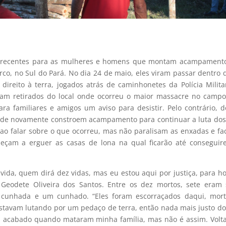
ão recentes para as mulheres e homens que montam acampament
co, no Sul do Pará. No dia 24 de maio, eles viram passar dentro 
ireito à terra, jogados atrás de caminhonetes da Polícia Milita
ram retirados do local onde ocorreu o maior massacre no camp
ara familiares e amigos um aviso para desistir. Pelo contrário, 
, onde novamente constroem acampamento para continuar a luta do
 ao falar sobre o que ocorreu, mas não paralisam as enxadas e fa
çam a erguer as casas de lona na qual ficarão até conseguir
ida, quem dirá dez vidas, mas eu estou aqui por justiça, para h
, Geodete Oliveira dos Santos. Entre os dez mortos, sete eram
 cunhada e um cunhado. “Eles foram escorraçados daqui, mort
 estavam lutando por um pedaço de terra, então nada mais justo d
ha acabado quando mataram minha família, mas não é assim. Vol