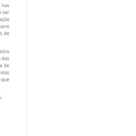
s nas
e ser
nação
sacre
is de
tório
a dos
ra de
andas
o que
u-