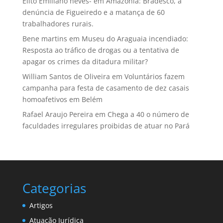
Elito Emiliano neves-
em
Amazônia: Bradesco, a
denúncia de Figueiredo e a matança de 60
trabalhadores rurais.
Bene martins
em
Museu do Araguaia incendiado:
Resposta ao tráfico de drogas ou a tentativa de
apagar os crimes da ditadura militar?
William Santos de Oliveira
em
Voluntários fazem
campanha para festa de casamento de dez casais
homoafetivos em Belém
Rafael Araujo Pereira
em
Chega a 40 o número de
faculdades irregulares proibidas de atuar no Pará
Categorias
Artigos
Atuação Jurídica