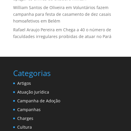
William Santos de Oliveira
em
Voluntários fazem
campanha para festa de casamento de dez casais
homoafetivos em Belém
Rafael Araujo Pereira
em
Chega a 40 o número de
faculdades irregulares proibidas de atuar no Pará
Categorias
Artigos
Atuação Jurídica
Campanha de Adoção
Campanhas
Charges
Cultura