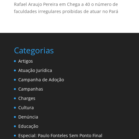
Rafael Araujo Pereira
em
Chega a 40 o número de
faculdades irregulares proibidas de atuar no Pará
Categorias
Artigos
Atuação Jurídica
Campanha de Adoção
Campanhas
Charges
Cultura
Denúncia
Educação
Especial: Paulo Fonteles Sem Ponto Final