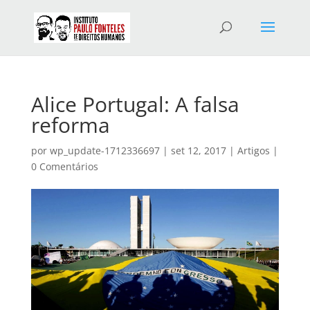
Alice Portugal: A falsa
reforma
por
wp_update-1712336697
|
set 12, 2017
|
Artigos
|
0 Comentários