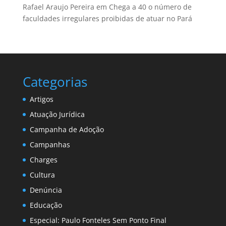
Rafael Araujo Pereira
em
Chega a 40 o número de
faculdades irregulares proibidas de atuar no Pará
Categorias
Artigos
Atuação Jurídica
Campanha de Adoção
Campanhas
Charges
Cultura
Denúncia
Educação
Especial: Paulo Fonteles Sem Ponto Final