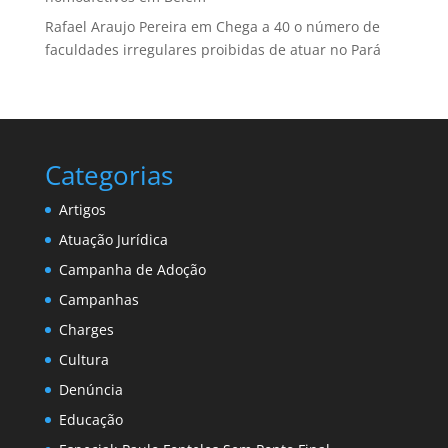
Rafael Araujo Pereira
em
Chega a 40 o número de
faculdades irregulares proibidas de atuar no Pará
Categorias
Artigos
Atuação Jurídica
Campanha de Adoção
Campanhas
Charges
Cultura
Denúncia
Educação