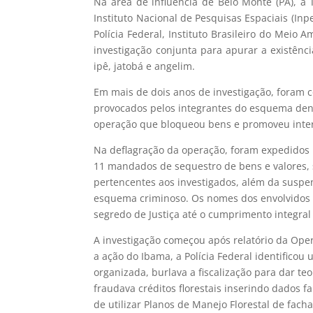
Na área de influência de Belo Monte (PA), a 
Instituto Nacional de Pesquisas Espaciais (In
Polícia Federal, Instituto Brasileiro do Meio 
investigação conjunta para apurar a existên
ipê, jatobá e angelim.
Em mais de dois anos de investigação, foram
provocados pelos integrantes do esquema den
operação que bloqueou bens e promoveu interr
Na deflagração da operação, foram expedidos 
11 mandados de sequestro de bens e valores
pertencentes aos investigados, além da suspe
esquema criminoso. Os nomes dos envolvidos 
segredo de Justiça até o cumprimento integra
A investigação começou após relatório da Ope
a ação do Ibama, a Polícia Federal identifico
organizada, burlava a fiscalização para dar te
fraudava créditos florestais inserindo dados f
de utilizar Planos de Manejo Florestal de fac