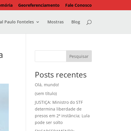
emória
Georeferenciamento
Fale Conosco
l Paulo Fonteles
Mostras
Blog
a
Pesquisar
Posts recentes
Olá, mundo!
(sem título)
JUSTIÇA: Ministro do STF
determina liberdade de
presos em 2ª instância; Lula
pode ser solto