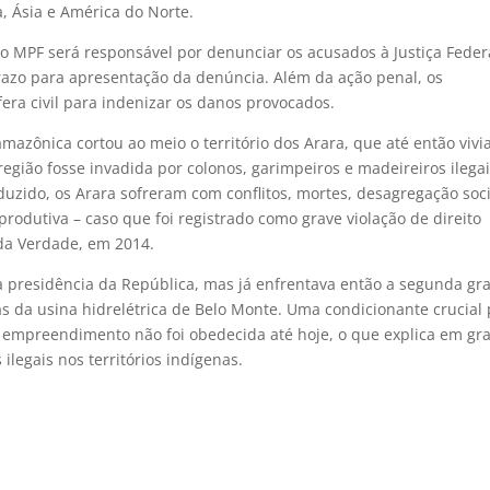
a, Ásia e América do Norte.
 o MPF será responsável por denunciar os acusados à Justiça Feder
azo para apresentação da denúncia. Além da ação penal, os
a civil para indenizar os danos provocados.
azônica cortou ao meio o território dos Arara, que até então viv
egião fosse invadida por colonos, garimpeiros e madeireiros ilegai
duzido, os Arara sofreram com conflitos, mortes, desagregação soci
rodutiva – caso que foi registrado como grave violação de direito
da Verdade, em 2014.
a presidência da República, mas já enfrentava então a segunda gr
as da usina hidrelétrica de Belo Monte. Uma condicionante crucial
o empreendimento não foi obedecida até hoje, o que explica em gr
ilegais nos territórios indígenas.