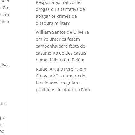
 pelo
Resposta ao tráfico de
ntão,
drogas ou a tentativa de
am em
apagar os crimes da
 como
ditadura militar?
William Santos de Oliveira
em
Voluntários fazem
campanha para festa de
casamento de dez casais
homoafetivos em Belém
tiva,
Rafael Araujo Pereira
em
Chega a 40 o número de
faculdades irregulares
b
proibidas de atuar no Pará
Após
upo
ém
upo