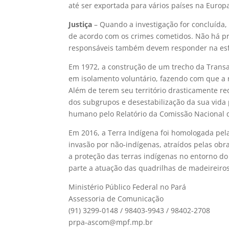
até ser exportada para vários países na Europ
Justiça
– Quando a investigação for concluída,
de acordo com os crimes cometidos. Não há pr
responsáveis também devem responder na esfer
Em 1972, a construção de um trecho da Transam
em isolamento voluntário, fazendo com que a r
Além de terem seu território drasticamente re
dos subgrupos e desestabilização da sua vida p
humano pelo Relatório da Comissão Nacional 
Em 2016, a Terra Indígena foi homologada pel
invasão por não-indígenas, atraídos pelas obr
a proteção das terras indígenas no entorno d
parte a atuação das quadrilhas de madeireiros 
Ministério Público Federal no Pará
Assessoria de Comunicação
(91) 3299-0148 / 98403-9943 / 98402-2708
prpa-ascom@mpf.mp.br