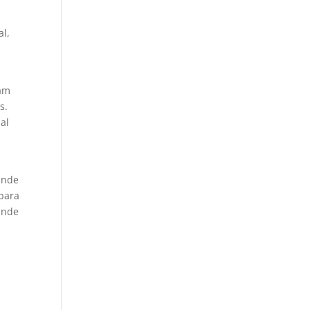
al,
iam
s.
al
ande
 para
ande