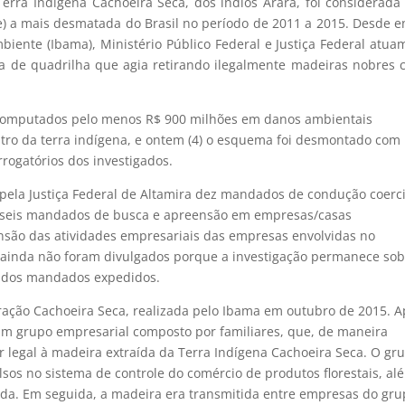
Terra Indígena Cachoeira Seca, dos índios Arara, foi considerada
pe) a mais desmatada do Brasil no período de 2011 a 2015. Desde e
Ambiente (Ibama), Ministério Público Federal e Justiça Federal atu
cia de quadrilha que agia retirando ilegalmente madeiras nobres
 computados pelo menos R$ 900 milhões em danos ambientais
tro da terra indígena, e ontem (4) o esquema foi desmontado com
ogatórios dos investigados.
pela Justiça Federal de Altamira dez mandados de condução coerci
, seis mandados de busca e apreensão em empresas/casas
nsão das atividades empresariais das empresas envolvidas no
ainda não foram divulgados porque a investigação permanece so
l dos mandados expedidos.
ração Cachoeira Seca, realizada pelo Ibama em outubro de 2015. 
u um grupo empresarial composto por familiares, que, de maneira
or legal à madeira extraída da Terra Indígena Cachoeira Seca. O gr
alsos no sistema de controle do comércio de produtos florestais, al
hada. Em seguida, a madeira era transmitida entre empresas do gr