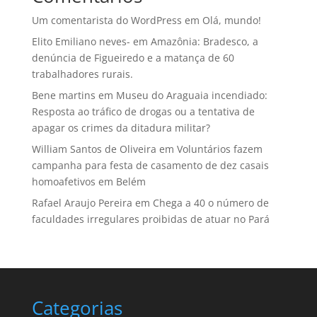
Um comentarista do WordPress
em
Olá, mundo!
Elito Emiliano neves-
em
Amazônia: Bradesco, a
denúncia de Figueiredo e a matança de 60
trabalhadores rurais.
Bene martins
em
Museu do Araguaia incendiado:
Resposta ao tráfico de drogas ou a tentativa de
apagar os crimes da ditadura militar?
William Santos de Oliveira
em
Voluntários fazem
campanha para festa de casamento de dez casais
homoafetivos em Belém
Rafael Araujo Pereira
em
Chega a 40 o número de
faculdades irregulares proibidas de atuar no Pará
Categorias