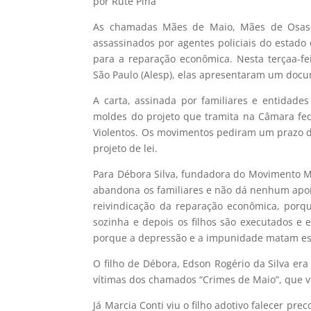
por Rute Pina
As chamadas Mães de Maio, Mães de Osasc
assassinados por agentes policiais do estado 
para a reparação econômica. Nesta terçaa-fei
São Paulo (Alesp), elas apresentaram um docu
A carta, assinada por familiares e entidad
moldes do projeto que tramita na Câmara fed
Violentos. Os movimentos pediram um prazo d
projeto de lei.
Para Débora Silva, fundadora do Movimento Mã
abandona os familiares e não dá nenhum apoi
reivindicação da reparação econômica, porqu
sozinha e depois os filhos são executados e
porque a depressão e a impunidade matam es
O filho de Débora, Edson Rogério da Silva era
vítimas dos chamados “Crimes de Maio”, que 
Já Marcia Conti viu o filho adotivo falecer p