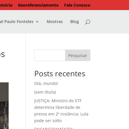
emória
Georeferenciamento
Fale Conosco
l Paulo Fonteles
Mostras
Blog
os
Pesquisar
Posts recentes
Olá, mundo!
(sem título)
JUSTIÇA: Ministro do STF
determina liberdade de
presos em 2ª instância; Lula
pode ser solto