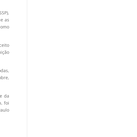
SSP),
ue as
 como
ceito
uição
odas,
obre,
 e da
, foi
Paulo