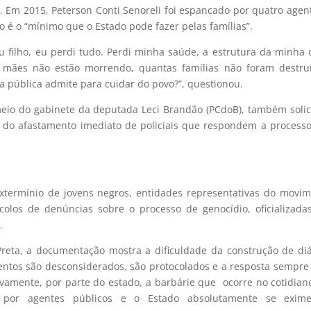
o. Em 2015, Peterson Conti Senoreli foi espancado por quatro agen
o é o “mínimo que o Estado pode fazer pelas famílias”.
u filho, eu perdi tudo. Perdi minha saúde, a estrutura da minha 
 mães não estão morrendo, quantas famílias não foram destruí
 pública admite para cuidar do povo?”, questionou.
eio do gabinete da deputada Leci Brandão (PCdoB), também solic
ta do afastamento imediato de policiais que respondem a process
xtermínio de jovens negros, entidades representativas do movi
olos de denúncias sobre o processo de genocídio, oficializad
.
 Preta, a documentação mostra a dificuldade da construção de di
entos são desconsiderados, são protocolados e a resposta sempre
ivamente, por parte do estado, a barbárie que ocorre no cotidian
por agentes públicos e o Estado absolutamente se exim