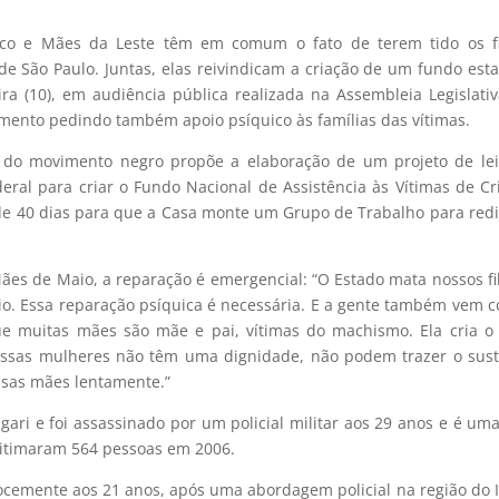
o e Mães da Leste têm em comum o fato de terem tido os fi
de São Paulo. Juntas, elas reivindicam a criação de um fundo est
ra (10), em audiência pública realizada na Assembleia Legislati
mento pedindo também apoio psíquico às famílias das vítimas.
es do movimento negro propõe a elaboração de um projeto de le
eral para criar o Fundo Nacional de Assistência às Vítimas de C
e 40 dias para que a Casa monte um Grupo de Trabalho para redi
es de Maio, a reparação é emergencial: “O Estado mata nossos fi
o. Essa reparação psíquica é necessária. E a gente também vem 
e muitas mães são mãe e pai, vítimas do machismo. Ela cria o 
 essas mulheres não têm uma dignidade, não podem trazer o sus
sas mães lentamente.”
 gari e foi assassinado por um policial militar aos 29 anos e é um
vitimaram 564 pessoas em 2006.
recocemente aos 21 anos, após uma abordagem policial na região do 