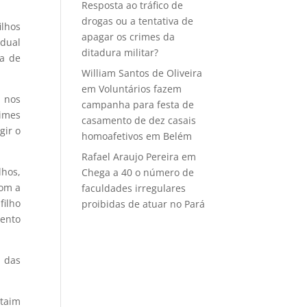
Resposta ao tráfico de
drogas ou a tentativa de
lhos
apagar os crimes da
adual
ditadura militar?
va de
William Santos de Oliveira
em
Voluntários fazem
i nos
campanha para festa de
rimes
casamento de dez casais
gir o
homoafetivos em Belém
Rafael Araujo Pereira
em
lhos,
Chega a 40 o número de
com a
faculdades irregulares
filho
proibidas de atuar no Pará
tento
a das
Itaim