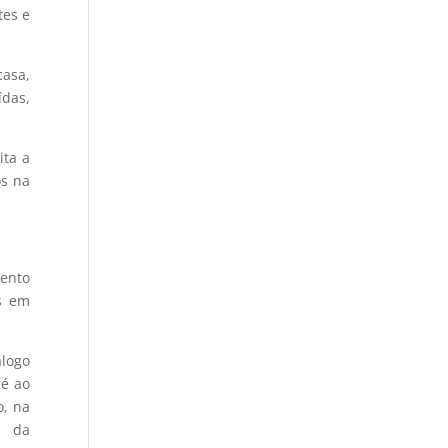
tes e
casa,
das,
ita a
os na
mento
as em
álogo
 é ao
o, na
e da