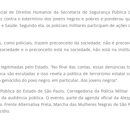
ecial de Direitos Humanos da Secretaria de Segurança Pública (
as contra o extermínio dos jovens negros e pobres e ponderou q
 Saúde. Segundo ela, os policiais militares participam de ações
s, como policiais, trazem preconceito da sociedade, não é precon
 sociedade e o preconceito está na sociedade, não está na instit
legitimadas pelo Estado. “No final das contas, essas denúncias t
a são escutadas e isso revela a política de terrorismo estatal s
genocídio do povo negro, em particular, dos jovens negros”.
ública do Estado de São Paulo, Corregedoria da Polícia Militar
a audiência pública. O evento, parte da agenda oficial da Alesp
a, Frente Alternativa Preta, Marcha das Mulheres Negras de São 
cídio.