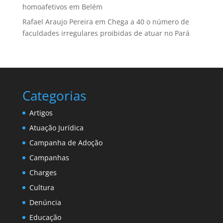
homoafetivos em Belém
Rafael Araujo Pereira
em
Chega a 40 o número de
faculdades irregulares proibidas de atuar no Pará
Categorias
Artigos
Atuação Jurídica
Campanha de Adoção
Campanhas
Charges
Cultura
Denúncia
Educação