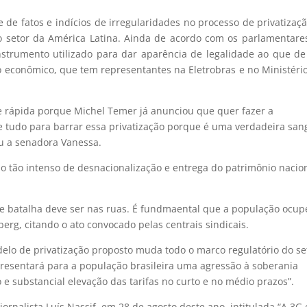
de fatos e indícios de irregularidades no processo de privatizaç
o setor da América Latina. Ainda de acordo com os parlamentare
instrumento utilizado para dar aparência de legalidade ao que de
 econômico, que tem representantes na Eletrobras e no Ministéri
 e rápida porque Michel Temer já anunciou que quer fazer a
e tudo para barrar essa privatização porque é uma verdadeira san
ou a senadora Vanessa.
so tão intenso de desnacionalização e entrega do patrimônio nacion
e batalha deve ser nas ruas. É fundmaental que a população ocup
berg, citando o ato convocado pelas centrais sindicais.
lo de privatização proposto muda todo o marco regulatório do se
resentará para a população brasileira uma agressão à soberania
 e substancial elevação das tarifas no curto e no médio prazos”.
ornalista Luís Nassif, em 28 de agosto deste ano, intitulada “A 3G 