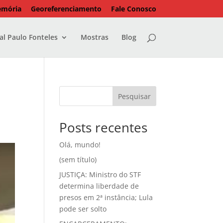
emória
Georeferenciamento
Fale Conosco
l Paulo Fonteles
Mostras
Blog
Pesquisar
Posts recentes
Olá, mundo!
(sem título)
JUSTIÇA: Ministro do STF
determina liberdade de
presos em 2ª instância; Lula
pode ser solto