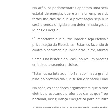
Na ação, os parlamentares apontam uma série 
estatal de energia, que é a maior empresa d
fartos indícios de que a privatização seja o 
será a venda dirigida a um determinado grupo
Minas e Energia.
“É importante que a Procuradoria seja efetiva
privatização da Eletrobras. Estamos fazendo d
contra o patrimônio público brasileiro”, afirm
“Jamais na história do Brasil houve um proces
enfatizou a seandora Lídice.
“Estamos na luta aqui no Senado, mas a grand
ruas no próximo dia 10”, frisou o senador Lind
Na ação, os senadores argumentam que o mode
elétrico provocando profundos danos que “rep
nacional, insegurança energética para o futuro
A representação cita a matéria publicada pelo j