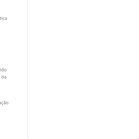
tica
ido
e da
ação