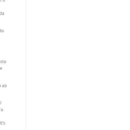
 da
do
esta
se
o ao
l
ra
E’s