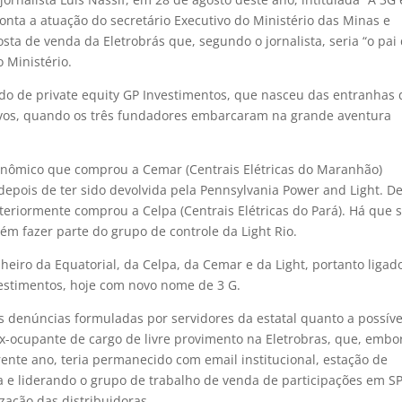
onta a atuação do secretário Executivo do Ministério das Minas e
ta de venda da Eletrobrás que, segundo o jornalista, seria “o pai
o Ministério.
ndo de private equity GP Investimentos, que nasceu das entranhas 
tivos, quando os três fundadores embarcaram na grande aventura
conômico que comprou a Cemar (Centrais Elétricas do Maranhão)
epois de ter sido devolvida pela Pennsylvania Power and Light. D
teriormente comprou a Celpa (Centrais Elétricas do Pará). Há que 
ém fazer parte do grupo de controle da Light Rio.
heiro da Equatorial, da Celpa, da Cemar e da Light, portanto ligad
vestimentos, hoje com novo nome de 3 G.
s denúncias formuladas por servidores da estatal quanto a possíve
ex-ocupante de cargo de livre provimento na Eletrobras, que, embo
ente ano, teria permanecido com email institucional, estação de
ia e liderando o grupo de trabalho de venda de participações em SP
ização das distribuidoras.