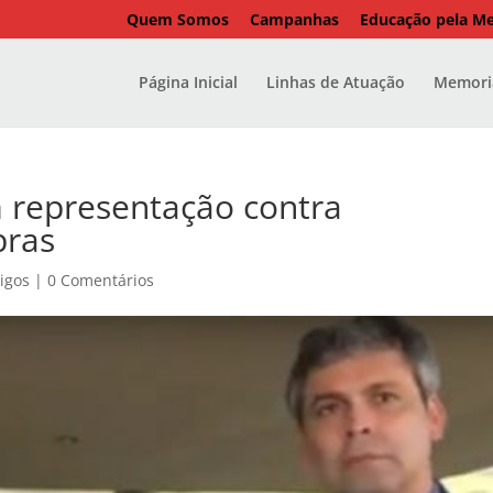
Quem Somos
Campanhas
Educação pela M
Página Inicial
Linhas de Atuação
Memoria
 representação contra
bras
tigos
|
0 Comentários