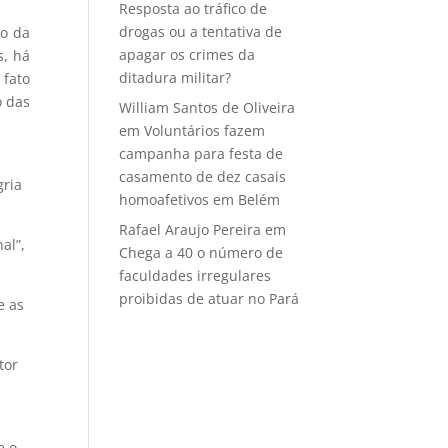
Resposta ao tráfico de
drogas ou a tentativa de
ão da
apagar os crimes da
s, há
ditadura militar?
 fato
o das
William Santos de Oliveira
em
Voluntários fazem
campanha para festa de
casamento de dez casais
gria
homoafetivos em Belém
Rafael Araujo Pereira
em
al”,
Chega a 40 o número de
faculdades irregulares
proibidas de atuar no Pará
e as
tor
e o