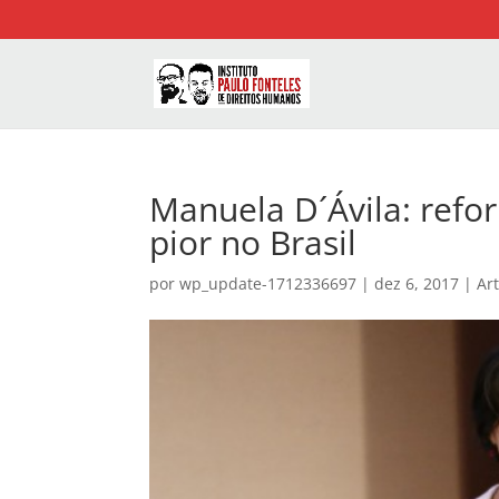
Manuela D´Ávila: refo
pior no Brasil
por
wp_update-1712336697
|
dez 6, 2017
|
Ar