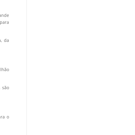
rande
 para
a, da
ilhão
, são
ara o