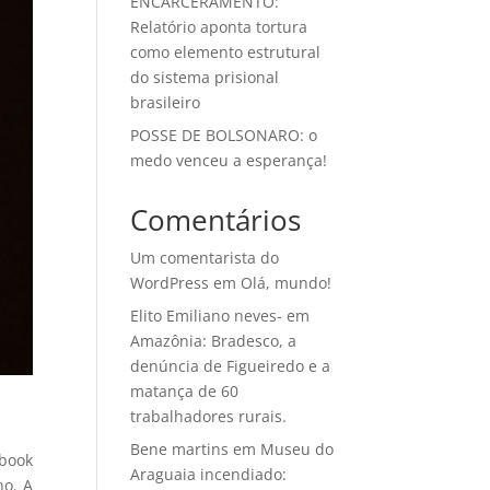
ENCARCERAMENTO:
Relatório aponta tortura
como elemento estrutural
do sistema prisional
brasileiro
POSSE DE BOLSONARO: o
medo venceu a esperança!
Comentários
Um comentarista do
WordPress
em
Olá, mundo!
Elito Emiliano neves-
em
Amazônia: Bradesco, a
denúncia de Figueiredo e a
matança de 60
trabalhadores rurais.
Bene martins
em
Museu do
ebook
Araguaia incendiado:
no. A