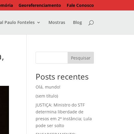
emória
Georeferenciamento
Fale Conosco
l Paulo Fonteles
Mostras
Blog
a,
Pesquisar
Posts recentes
Olá, mundo!
(sem título)
JUSTIÇA: Ministro do STF
determina liberdade de
presos em 2ª instância; Lula
pode ser solto