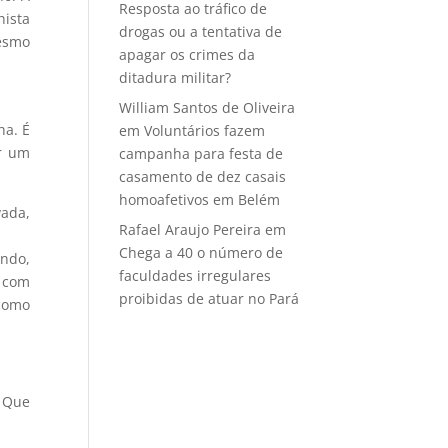
Resposta ao tráfico de
hista
drogas ou a tentativa de
esmo
apagar os crimes da
ditadura militar?
William Santos de Oliveira
ha. É
em
Voluntários fazem
ar um
campanha para festa de
casamento de dez casais
homoafetivos em Belém
vada,
Rafael Araujo Pereira
em
Chega a 40 o número de
undo,
faculdades irregulares
s com
proibidas de atuar no Pará
 como
. Que