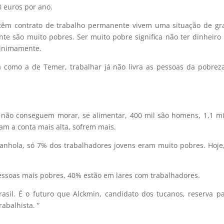
0 euros por ano.
 têm contrato de trabalho permanente vivem uma situação de g
te são muito pobres. Ser muito pobre significa não ter dinheiro
 minimamente.
 como a de Temer, trabalhar já não livra as pessoas da pobrez
 não conseguem morar, se alimentar, 400 mil são homens, 1,1 m
m a conta mais alta, sofrem mais.
panhola, só 7% dos trabalhadores jovens eram muito pobres. Hoje
essoas mais pobres, 40% estão em lares com trabalhadores.
asil. É o futuro que Alckmin, candidato dos tucanos, reserva p
rabalhista. ”