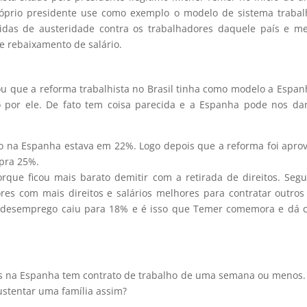
róprio presidente use como exemplo o modelo de sistema trabal
idas de austeridade contra os trabalhadores daquele país e m
 rebaixamento de salário.
ou que a reforma trabalhista no Brasil tinha como modelo a Espan
o por ele. De fato tem coisa parecida e a Espanha pode nos d
 na Espanha estava em 22%. Logo depois que a reforma foi apro
 pra 25%.
orque ficou mais barato demitir com a retirada de direitos. Seg
es com mais direitos e salários melhores para contratar outro
 o desemprego caiu para 18% e é isso que Temer comemora e dá
s na Espanha tem contrato de trabalho de uma semana ou menos
ustentar uma família assim?