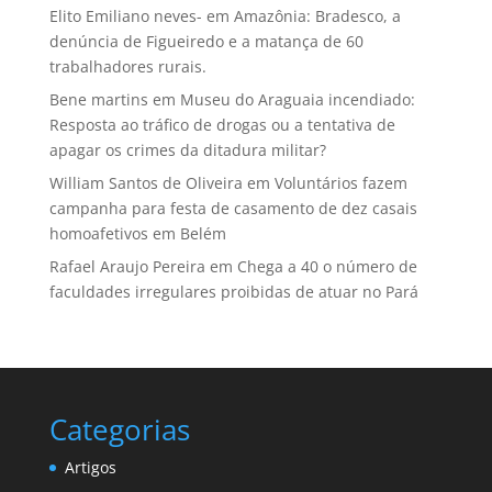
Elito Emiliano neves-
em
Amazônia: Bradesco, a
denúncia de Figueiredo e a matança de 60
trabalhadores rurais.
Bene martins
em
Museu do Araguaia incendiado:
Resposta ao tráfico de drogas ou a tentativa de
apagar os crimes da ditadura militar?
William Santos de Oliveira
em
Voluntários fazem
campanha para festa de casamento de dez casais
homoafetivos em Belém
Rafael Araujo Pereira
em
Chega a 40 o número de
faculdades irregulares proibidas de atuar no Pará
Categorias
Artigos