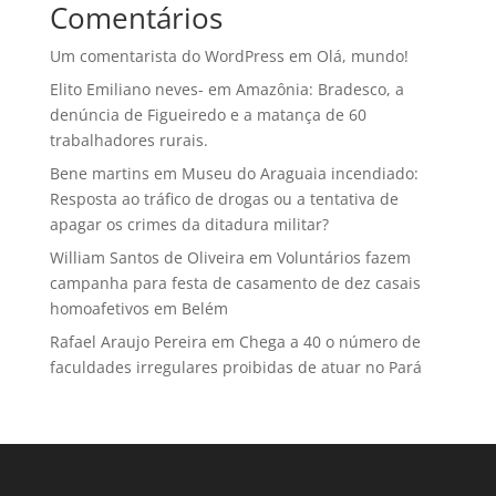
Comentários
Um comentarista do WordPress
em
Olá, mundo!
Elito Emiliano neves-
em
Amazônia: Bradesco, a
denúncia de Figueiredo e a matança de 60
trabalhadores rurais.
Bene martins
em
Museu do Araguaia incendiado:
Resposta ao tráfico de drogas ou a tentativa de
apagar os crimes da ditadura militar?
William Santos de Oliveira
em
Voluntários fazem
campanha para festa de casamento de dez casais
homoafetivos em Belém
Rafael Araujo Pereira
em
Chega a 40 o número de
faculdades irregulares proibidas de atuar no Pará