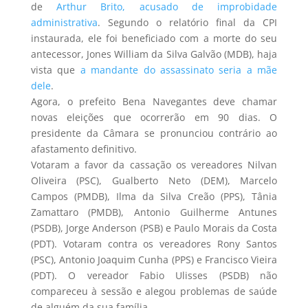
de
Arthur Brito, acusado de improbidade
administrativa
. Segundo o relatório final da CPI
instaurada, ele foi beneficiado com a morte do seu
antecessor, Jones William da Silva Galvão (MDB), haja
vista que
a mandante do assassinato seria a mãe
dele
.
Agora, o prefeito Bena Navegantes deve chamar
novas eleições que ocorrerão em 90 dias. O
presidente da Câmara se pronunciou contrário ao
afastamento definitivo.
Votaram a favor da cassação os vereadores Nilvan
Oliveira (PSC), Gualberto Neto (DEM), Marcelo
Campos (PMDB), Ilma da Silva Creão (PPS), Tânia
Zamattaro (PMDB), Antonio Guilherme Antunes
(PSDB), Jorge Anderson (PSB) e Paulo Morais da Costa
(PDT). Votaram contra os vereadores Rony Santos
(PSC), Antonio Joaquim Cunha (PPS) e Francisco Vieira
(PDT). O vereador Fabio Ulisses (PSDB) não
compareceu à sessão e alegou problemas de saúde
de alguém da sua família.