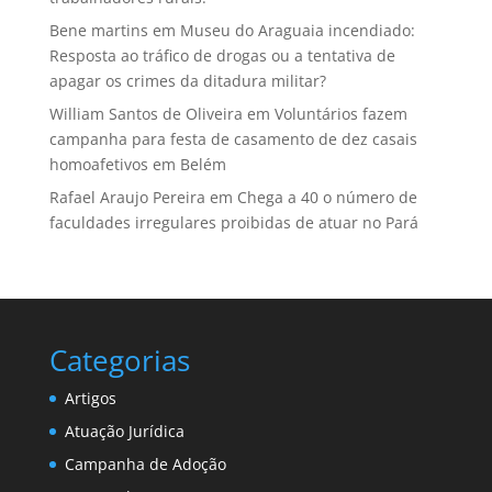
Bene martins
em
Museu do Araguaia incendiado:
Resposta ao tráfico de drogas ou a tentativa de
apagar os crimes da ditadura militar?
William Santos de Oliveira
em
Voluntários fazem
campanha para festa de casamento de dez casais
homoafetivos em Belém
Rafael Araujo Pereira
em
Chega a 40 o número de
faculdades irregulares proibidas de atuar no Pará
Categorias
Artigos
Atuação Jurídica
Campanha de Adoção