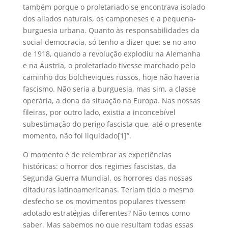
também porque o proletariado se encontrava isolado
dos aliados naturais, os camponeses e a pequena-
burguesia urbana. Quanto às responsabilidades da
social-democracia, só tenho a dizer que: se no ano
de 1918, quando a revolução explodiu na Alemanha
e na Áustria, o proletariado tivesse marchado pelo
caminho dos bolcheviques russos, hoje não haveria
fascismo. Não seria a burguesia, mas sim, a classe
operária, a dona da situação na Europa. Nas nossas
fileiras, por outro lado, existia a inconcebível
subestimação do perigo fascista que, até o presente
momento, não foi liquidado[1]”.
O momento é de relembrar as experiências
históricas: o horror dos regimes fascistas, da
Segunda Guerra Mundial, os horrores das nossas
ditaduras latinoamericanas. Teriam tido o mesmo
desfecho se os movimentos populares tivessem
adotado estratégias diferentes? Não temos como
saber. Mas sabemos no que resultam todas essas