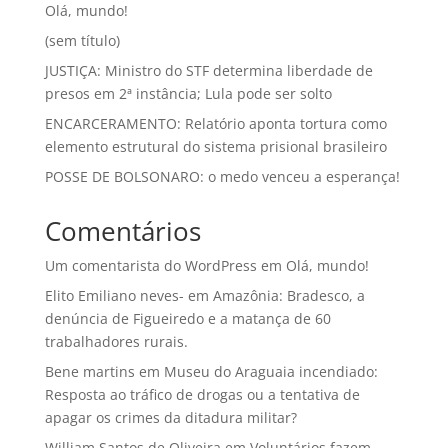
Olá, mundo!
(sem título)
JUSTIÇA: Ministro do STF determina liberdade de
presos em 2ª instância; Lula pode ser solto
ENCARCERAMENTO: Relatório aponta tortura como
elemento estrutural do sistema prisional brasileiro
POSSE DE BOLSONARO: o medo venceu a esperança!
Comentários
Um comentarista do WordPress
em
Olá, mundo!
Elito Emiliano neves-
em
Amazônia: Bradesco, a
denúncia de Figueiredo e a matança de 60
trabalhadores rurais.
Bene martins
em
Museu do Araguaia incendiado:
Resposta ao tráfico de drogas ou a tentativa de
apagar os crimes da ditadura militar?
William Santos de Oliveira
em
Voluntários fazem