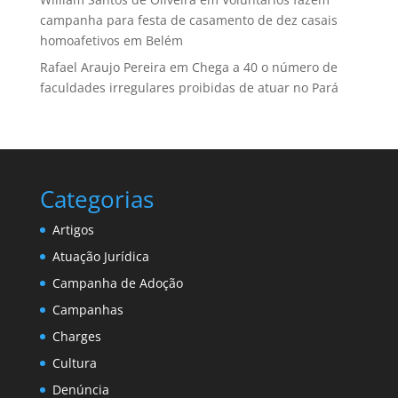
campanha para festa de casamento de dez casais
homoafetivos em Belém
Rafael Araujo Pereira
em
Chega a 40 o número de
faculdades irregulares proibidas de atuar no Pará
Categorias
Artigos
Atuação Jurídica
Campanha de Adoção
Campanhas
Charges
Cultura
Denúncia