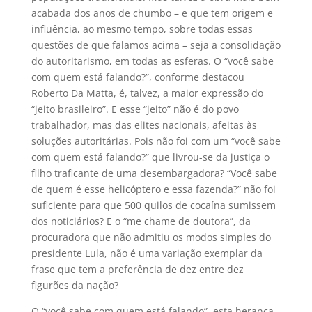
acabada dos anos de chumbo – e que tem origem e
influência, ao mesmo tempo, sobre todas essas
questões de que falamos acima – seja a consolidação
do autoritarismo, em todas as esferas. O “você sabe
com quem está falando?”, conforme destacou
Roberto Da Matta, é, talvez, a maior expressão do
“jeito brasileiro”. E esse “jeito” não é do povo
trabalhador, mas das elites nacionais, afeitas às
soluções autoritárias. Pois não foi com um “você sabe
com quem está falando?” que livrou-se da justiça o
filho traficante de uma desembargadora? “Você sabe
de quem é esse helicóptero e essa fazenda?” não foi
suficiente para que 500 quilos de cocaína sumissem
dos noticiários? E o “me chame de doutora”, da
procuradora que não admitiu os modos simples do
presidente Lula, não é uma variação exemplar da
frase que tem a preferência de dez entre dez
figurões da nação?
O “você sabe com quem está falando”, esta herança