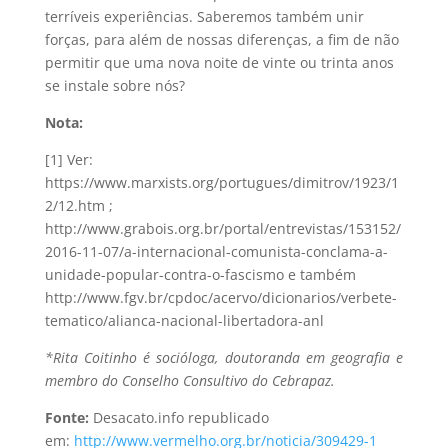
terríveis experiências. Saberemos também unir
forças, para além de nossas diferenças, a fim de não
permitir que uma nova noite de vinte ou trinta anos
se instale sobre nós?
Nota:
[1] Ver:
https://www.marxists.org/portugues/dimitrov/1923/1
2/12.htm ;
http://www.grabois.org.br/portal/entrevistas/153152/
2016-11-07/a-internacional-comunista-conclama-a-
unidade-popular-contra-o-fascismo e também
http://www.fgv.br/cpdoc/acervo/dicionarios/verbete-
tematico/alianca-nacional-libertadora-anl
*Rita Coitinho é socióloga, doutoranda em geografia e
membro do Conselho Consultivo do Cebrapaz.
Fonte:
Desacato.info republicado
em:
http://www.vermelho.org.br/noticia/309429-1