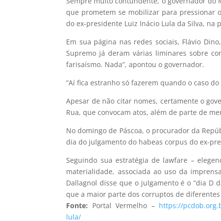
Sempre muito contundente, o governador do Ma
que prometem se mobilizar para pressionar o
do ex-presidente Luiz Inácio Lula da Silva, na p
Em sua página nas redes sociais, Flávio Dino,
Supremo já deram várias liminares sobre con
farisaísmo. Nada”, apontou o governador.
“Aí fica estranho só fazerem quando o caso do 
Apesar de não citar nomes, certamente o gove
Rua, que convocam atos, além de parte de mem
No domingo de Páscoa, o procurador da Repúbl
dia do julgamento do habeas corpus do ex-presi
Seguindo sua estratégia de lawfare – elege
materialidade, associada ao uso da imprensa
Dallagnol disse que o julgamento é o “dia D da
que a maior parte dos corruptos de diferentes 
Fonte:
Portal Vermelho –
https://pcdob.org.b
lula/