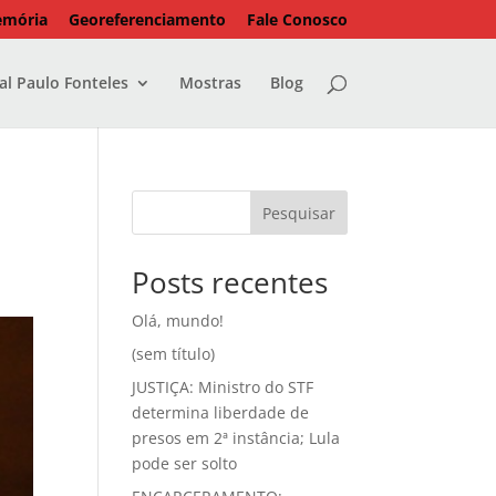
emória
Georeferenciamento
Fale Conosco
l Paulo Fonteles
Mostras
Blog
Pesquisar
Posts recentes
Olá, mundo!
(sem título)
JUSTIÇA: Ministro do STF
determina liberdade de
presos em 2ª instância; Lula
pode ser solto