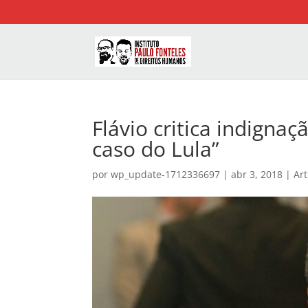
Flávio critica indignaç
caso do Lula”
por
wp_update-1712336697
|
abr 3, 2018
|
Art