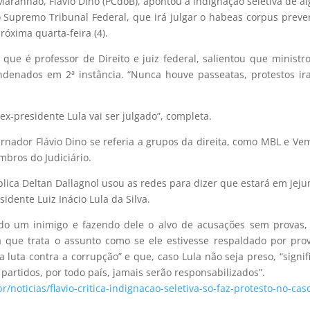
ranhão, Flávio Dino (PCdoB), apontou a indignação seletiva de a
 Supremo Tribunal Federal, que irá julgar o habeas corpus preve
róxima quarta-feira (4).
 que é professor de Direito e juiz federal, salientou que ministr
denados em 2ª instância. “Nunca houve passeatas, protestos ir
ex-presidente Lula vai ser julgado”, completa.
rnador Flávio Dino se referia a grupos da direita, como MBL e Ve
bros do Judiciário.
ica Deltan Dallagnol usou as redes para dizer que estará em jej
dente Luiz Inácio Lula da Silva.
ndo um inimigo e fazendo dele o alvo de acusações sem provas
 que trata o assunto como se ele estivesse respaldado por pro
 luta contra a corrupção” e que, caso Lula não seja preso, “signif
partidos, por todo país, jamais serão responsabilizados”.
r/noticias/flavio-critica-indignacao-seletiva-so-faz-protesto-no-cas