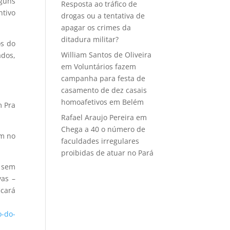
lguns
Resposta ao tráfico de
ntivo
drogas ou a tentativa de
apagar os crimes da
ditadura militar?
os do
William Santos de Oliveira
ados,
em
Voluntários fazem
campanha para festa de
casamento de dez casais
homoafetivos em Belém
m Pra
Rafael Araujo Pereira
em
Chega a 40 o número de
um no
faculdades irregulares
proibidas de atuar no Pará
, sem
vas –
icará
o-do-