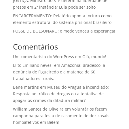
JUSTIÇA: Ministro do STF determina liberdade de
presos em 2ª instância; Lula pode ser solto
ENCARCERAMENTO: Relatório aponta tortura como
elemento estrutural do sistema prisional brasileiro
POSSE DE BOLSONARO: o medo venceu a esperança!
Comentários
Um comentarista do WordPress
em
Olá, mundo!
Elito Emiliano neves-
em
Amazônia: Bradesco, a
denúncia de Figueiredo e a matança de 60
trabalhadores rurais.
Bene martins
em
Museu do Araguaia incendiado:
Resposta ao tráfico de drogas ou a tentativa de
apagar os crimes da ditadura militar?
William Santos de Oliveira
em
Voluntários fazem
campanha para festa de casamento de dez casais
homoafetivos em Belém