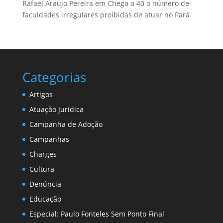
Rafael Araujo Pereira
em
Chega a 40 o número de
faculdades irregulares proibidas de atuar no Pará
Categorias
Artigos
Atuação Jurídica
Campanha de Adoção
Campanhas
Charges
Cultura
Denúncia
Educação
Especial: Paulo Fonteles Sem Ponto Final