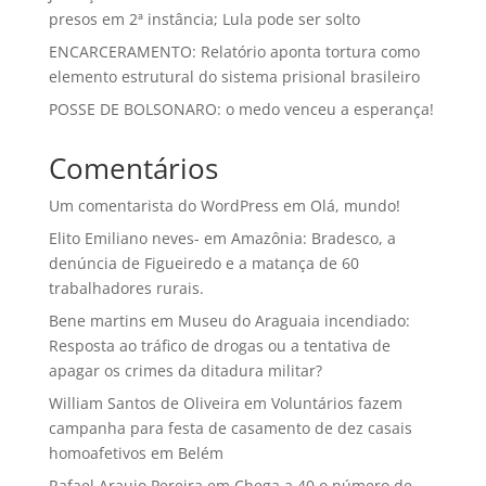
presos em 2ª instância; Lula pode ser solto
ENCARCERAMENTO: Relatório aponta tortura como
elemento estrutural do sistema prisional brasileiro
POSSE DE BOLSONARO: o medo venceu a esperança!
Comentários
Um comentarista do WordPress
em
Olá, mundo!
Elito Emiliano neves-
em
Amazônia: Bradesco, a
denúncia de Figueiredo e a matança de 60
trabalhadores rurais.
Bene martins
em
Museu do Araguaia incendiado:
Resposta ao tráfico de drogas ou a tentativa de
apagar os crimes da ditadura militar?
William Santos de Oliveira
em
Voluntários fazem
campanha para festa de casamento de dez casais
homoafetivos em Belém
Rafael Araujo Pereira
em
Chega a 40 o número de