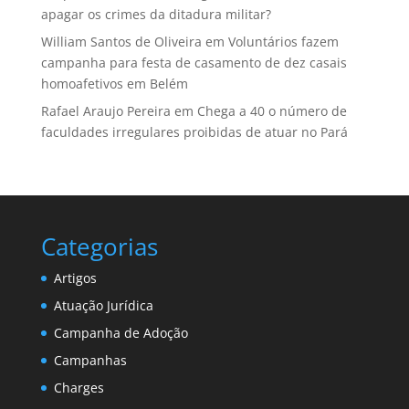
apagar os crimes da ditadura militar?
William Santos de Oliveira
em
Voluntários fazem
campanha para festa de casamento de dez casais
homoafetivos em Belém
Rafael Araujo Pereira
em
Chega a 40 o número de
faculdades irregulares proibidas de atuar no Pará
Categorias
Artigos
Atuação Jurídica
Campanha de Adoção
Campanhas
Charges