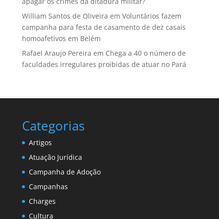
apagar os crimes da ditadura militar?
William Santos de Oliveira
em
Voluntários fazem
campanha para festa de casamento de dez casais
homoafetivos em Belém
Rafael Araujo Pereira
em
Chega a 40 o número de
faculdades irregulares proibidas de atuar no Pará
Categorias
Artigos
Atuação Jurídica
Campanha de Adoção
Campanhas
Charges
Cultura