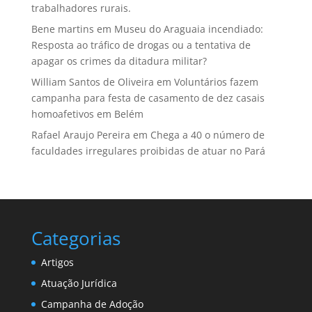
trabalhadores rurais.
Bene martins
em
Museu do Araguaia incendiado:
Resposta ao tráfico de drogas ou a tentativa de
apagar os crimes da ditadura militar?
William Santos de Oliveira
em
Voluntários fazem
campanha para festa de casamento de dez casais
homoafetivos em Belém
Rafael Araujo Pereira
em
Chega a 40 o número de
faculdades irregulares proibidas de atuar no Pará
Categorias
Artigos
Atuação Jurídica
Campanha de Adoção