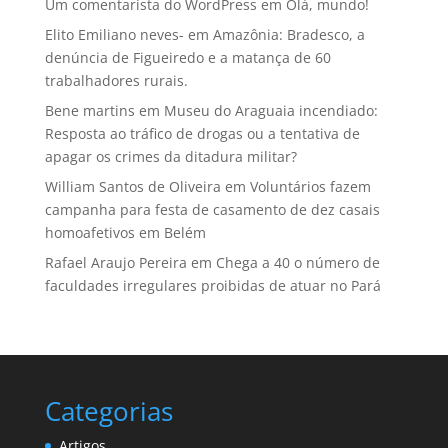
Um comentarista do WordPress
em
Olá, mundo!
Elito Emiliano neves-
em
Amazônia: Bradesco, a
denúncia de Figueiredo e a matança de 60
trabalhadores rurais.
Bene martins
em
Museu do Araguaia incendiado:
Resposta ao tráfico de drogas ou a tentativa de
apagar os crimes da ditadura militar?
William Santos de Oliveira
em
Voluntários fazem
campanha para festa de casamento de dez casais
homoafetivos em Belém
Rafael Araujo Pereira
em
Chega a 40 o número de
faculdades irregulares proibidas de atuar no Pará
Categorias
Artigos