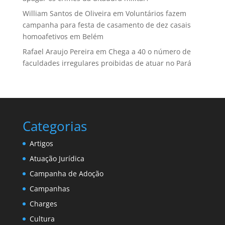
William Santos de Oliveira
em
Voluntários fazem
campanha para festa de casamento de dez casais
homoafetivos em Belém
Rafael Araujo Pereira
em
Chega a 40 o número de
faculdades irregulares proibidas de atuar no Pará
Categorias
Artigos
Atuação Jurídica
Campanha de Adoção
Campanhas
Charges
Cultura