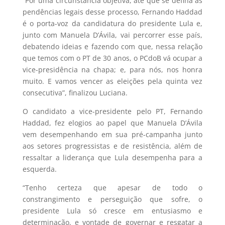
“Por uma circunstância objetiva, até que se defina as
pendências legais desse processo, Fernando Haddad
é o porta-voz da candidatura do presidente Lula e,
junto com Manuela D’Ávila, vai percorrer esse país,
debatendo ideias e fazendo com que, nessa relação
que temos com o PT de 30 anos, o PCdoB vá ocupar a
vice-presidência na chapa; e, para nós, nos honra
muito. E vamos vencer as eleições pela quinta vez
consecutiva”, finalizou Luciana.
O candidato a vice-presidente pelo PT, Fernando
Haddad, fez elogios ao papel que Manuela D’Ávila
vem desempenhando em sua pré-campanha junto
aos setores progressistas e de resistência, além de
ressaltar a liderança que Lula desempenha para a
esquerda.
“Tenho certeza que apesar de todo o
constrangimento e perseguição que sofre, o
presidente Lula só cresce em entusiasmo e
determinação, e vontade de governar e resgatar a