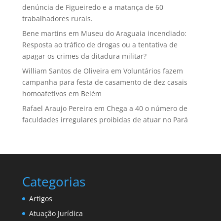
denúncia de Figueiredo e a matança de 60
trabalhadores rurais.
Bene martins
em
Museu do Araguaia incendiado:
Resposta ao tráfico de drogas ou a tentativa de
apagar os crimes da ditadura militar?
William Santos de Oliveira
em
Voluntários fazem
campanha para festa de casamento de dez casais
homoafetivos em Belém
Rafael Araujo Pereira
em
Chega a 40 o número de
faculdades irregulares proibidas de atuar no Pará
Categorias
Artigos
Atuação Jurídica