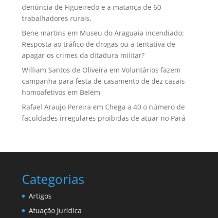
denúncia de Figueiredo e a matança de 60
trabalhadores rurais.
Bene martins
em
Museu do Araguaia incendiado:
Resposta ao tráfico de drogas ou a tentativa de
apagar os crimes da ditadura militar?
William Santos de Oliveira
em
Voluntários fazem
campanha para festa de casamento de dez casais
homoafetivos em Belém
Rafael Araujo Pereira
em
Chega a 40 o número de
faculdades irregulares proibidas de atuar no Pará
Categorias
Artigos
Atuação Jurídica