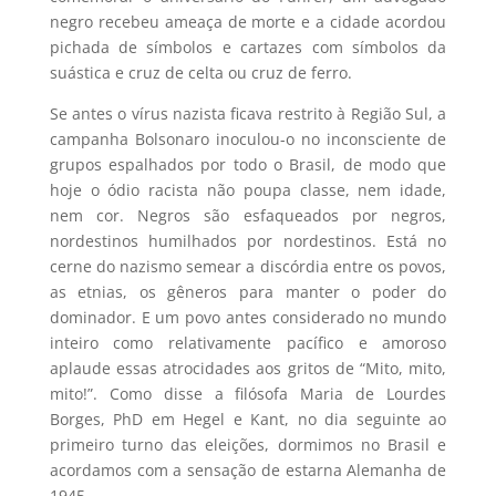
negro recebeu ameaça de morte e a cidade acordou
pichada de símbolos e cartazes com símbolos da
suástica e cruz de celta ou cruz de ferro.
Se antes o vírus nazista ficava restrito à Região Sul, a
campanha Bolsonaro inoculou-o no inconsciente de
grupos espalhados por todo o Brasil, de modo que
hoje o ódio racista não poupa classe, nem idade,
nem cor. Negros são esfaqueados por negros,
nordestinos humilhados por nordestinos. Está no
cerne do nazismo semear a discórdia entre os povos,
as etnias, os gêneros para manter o poder do
dominador. E um povo antes considerado no mundo
inteiro como relativamente pacífico e amoroso
aplaude essas atrocidades aos gritos de “Mito, mito,
mito!”. Como disse a filósofa Maria de Lourdes
Borges, PhD em Hegel e Kant, no dia seguinte ao
primeiro turno das eleições, dormimos no Brasil e
acordamos com a sensação de estarna Alemanha de
1945.