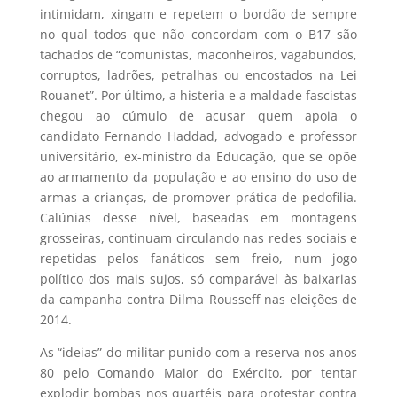
intimidam, xingam e repetem o bordão de sempre
no qual todos que não concordam com o B17 são
tachados de “comunistas, maconheiros, vagabundos,
corruptos, ladrões, petralhas ou encostados na Lei
Rouanet”. Por último, a histeria e a maldade fascistas
chegou ao cúmulo de acusar quem apoia o
candidato Fernando Haddad, advogado e professor
universitário, ex-ministro da Educação, que se opõe
ao armamento da população e ao ensino do uso de
armas a crianças, de promover prática de pedofilia.
Calúnias desse nível, baseadas em montagens
grosseiras, continuam circulando nas redes sociais e
repetidas pelos fanáticos sem freio, num jogo
político dos mais sujos, só comparável às baixarias
da campanha contra Dilma Rousseff nas eleições de
2014.
As “ideias” do militar punido com a reserva nos anos
80 pelo Comando Maior do Exército, por tentar
explodir bombas nos quartéis para protestar contra