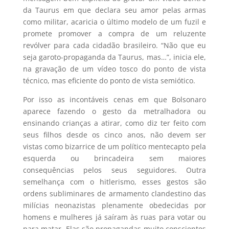
da Taurus em que declara seu amor pelas armas
como militar, acaricia o último modelo de um fuzil e
promete promover a compra de um reluzente
revólver para cada cidadão brasileiro. “Não que eu
seja garoto-propaganda da Taurus, mas…”, inicia ele,
na gravação de um vídeo tosco do ponto de vista
técnico, mas eficiente do ponto de vista semiótico.
Por isso as incontáveis cenas em que Bolsonaro
aparece fazendo o gesto da metralhadora ou
ensinando crianças a atirar, como diz ter feito com
seus filhos desde os cinco anos, não devem ser
vistas como bizarrice de um político mentecapto pela
esquerda ou brincadeira sem maiores
consequências pelos seus seguidores. Outra
semelhança com o hitlerismo, esses gestos são
ordens subliminares de armamento clandestino das
milícias neonazistas plenamente obedecidas por
homens e mulheres já saíram às ruas para votar ou
para matar. Elas são propagandas muito conscientes