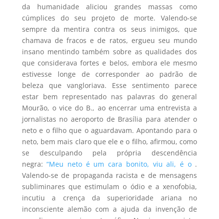
da humanidade aliciou grandes massas como
cúmplices do seu projeto de morte. Valendo-se
sempre da mentira contra os seus inimigos, que
chamava de fracos e de ratos, ergueu seu mundo
insano mentindo também sobre as qualidades dos
que considerava fortes e belos, embora ele mesmo
estivesse longe de corresponder ao padrão de
beleza que vangloriava. Esse sentimento parece
estar bem representado nas palavras do general
Mourão, o vice do B., ao encerrar uma entrevista a
jornalistas no aeroporto de Brasília para atender o
neto e o filho que o aguardavam. Apontando para o
neto, bem mais claro que ele e o filho, afirmou, como
se desculpando pela própria descendência
negra:
“Meu neto é um cara bonito, viu ali, é o
.
Valendo-se de propaganda racista e de mensagens
subliminares que estimulam o ódio e a xenofobia,
incutiu a crença da superioridade ariana no
inconsciente alemão com a ajuda da invenção de