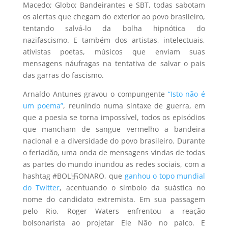
Macedo; Globo; Bandeirantes e SBT, todas sabotam
os alertas que chegam do exterior ao povo brasileiro,
tentando salvá-lo da bolha hipnótica do
nazifascismo. E também dos artistas, intelectuais,
ativistas poetas, músicos que enviam suas
mensagens náufragas na tentativa de salvar o pais
das garras do fascismo.
Arnaldo Antunes gravou o compungente
“Isto não é
um poema”
, reunindo numa sintaxe de guerra, em
que a poesia se torna impossível, todos os episódios
que mancham de sangue vermelho a bandeira
nacional e a diversidade do povo brasileiro. Durante
o feriadão, uma onda de mensagens vindas de todas
as partes do mundo inundou as redes sociais, com a
hashtag #BOL卐ONARO, que
ganhou o topo mundial
do Twitter
, acentuando o símbolo da suástica no
nome do candidato extremista. Em sua passagem
pelo Rio, Roger Waters enfrentou a reação
bolsonarista ao projetar Ele Não no palco. E