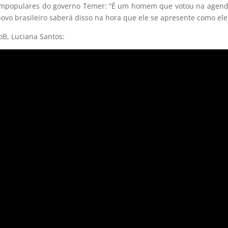
impopulares do governo Temer: “É um homem que votou na agend
ovo brasileiro saberá disso na hora que ele se apresente como ele
oB, Luciana Santos: