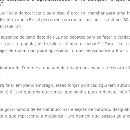
”.
lutar pela democracia e para isso, é preciso “marchar para uma f
izatório que o Brasil percorreu com muito suor nesses últimos 30
brasileira”.
 ausência do candidato do PSL nos debates para se fazer o verda
ir que a população brasileira tenha o debate”. Para ela, o
égia de quem não pode apresentar o que pensa sobre o Brasil.
datura da Frente é a que tem de fato propostas para reconstruç
.
ara falar em pleno emprego, essas forças políticas aqui tem autor
ão. E é isso que nós queremos, que venha para o debate, não f
vice-governadora de Pernambuco nas eleições de outubro, desquali
ítica e que representa a mudança. “Um homem que passou 28 an