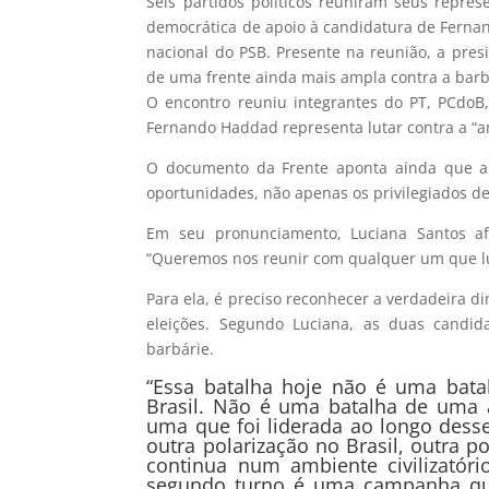
Seis partidos políticos reuniram seus repres
democrática de apoio à candidatura de Fernan
nacional do PSB. Presente na reunião, a pres
de uma frente ainda mais ampla contra a barb
O encontro reuniu integrantes do PT, PCdoB
Fernando Haddad representa lutar contra a “a
O documento da Frente aponta ainda que a 
oportunidades, não apenas os privilegiados d
Em seu pronunciamento, Luciana Santos af
“Queremos nos reunir com qualquer um que lut
Para ela, é preciso reconhecer a verdadeira dim
eleições. Segundo Luciana, as duas candi
barbárie.
“Essa batalha hoje não é uma bata
Brasil. Não é uma batalha de uma a
uma que foi liderada ao longo dess
outra polarização no Brasil, outra 
continua num ambiente civilizatór
segundo turno é uma campanha qu