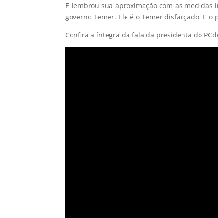
E lembrou sua aproximação com as medidas 
governo Temer. Ele é o Temer disfarçado. E o p
Confira a íntegra da fala da presidenta do PCd