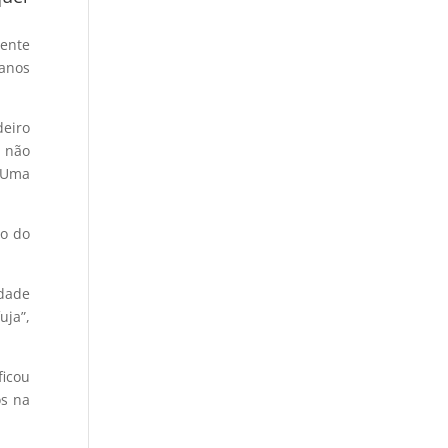
rente
 anos
deiro
 não
 Uma
ão do
idade
uja”,
ficou
os na