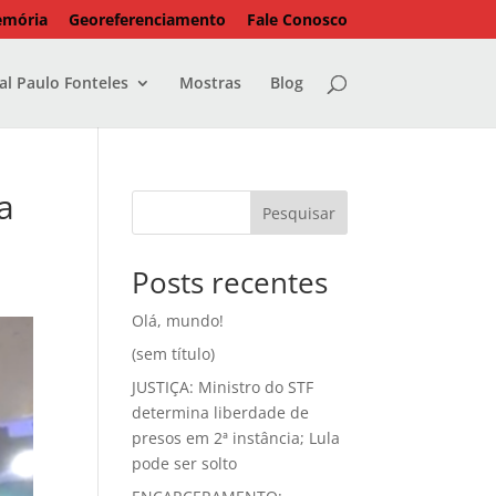
emória
Georeferenciamento
Fale Conosco
l Paulo Fonteles
Mostras
Blog
a
Pesquisar
Posts recentes
Olá, mundo!
(sem título)
JUSTIÇA: Ministro do STF
determina liberdade de
presos em 2ª instância; Lula
pode ser solto