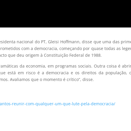
sidenta nacional do PT, Gleisi Hoffmann, disse que uma das prim
mprometidos com a democracia, começando por quase todas as leg
cto que deu origem à Constituição Federal de 1988.
ramáticas da economia, em programas sociais. Outra coisa é abr
ue está em risco é a democracia e os direitos da população, 
emos. Avaliamos que o momento é crítico”, disse.
a-santos-reunir-com-qualquer-um-que-lute-pela-democracia/