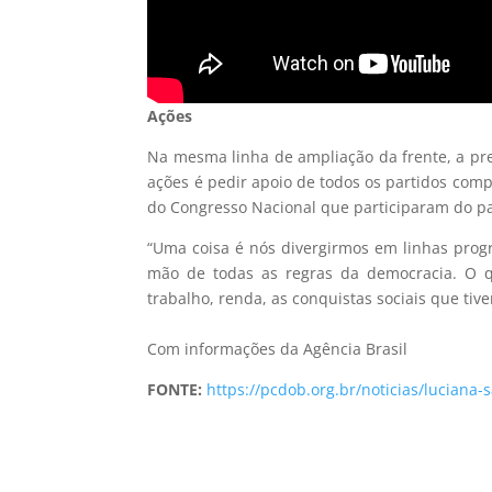
Ações
Na mesma linha de ampliação da frente, a pre
ações é pedir apoio de todos os partidos co
do Congresso Nacional que participaram do pa
“Uma coisa é nós divergirmos em linhas prog
mão de todas as regras da democracia. O q
trabalho, renda, as conquistas sociais que tiv
Com informações da Agência Brasil
FONTE:
https://pcdob.org.br/noticias/lucian