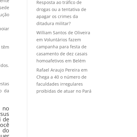
rente
Resposta ao tráfico de
 sede
drogas ou a tentativa de
rução
apagar os crimes da
ditadura militar?
poiar
William Santos de Oliveira
em
Voluntários fazem
campanha para festa de
 têm
casamento de dez casais
homoafetivos em Belém
dos.
Rafael Araujo Pereira
em
Chega a 40 o número de
estas
faculdades irregulares
o da
proibidas de atuar no Pará
s no
rsus
i de
você
á do
quer