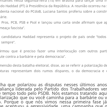
entantes nesta segunda-feira (15) em Brasília para lançar uma f
do Haddad (PT) à Presidência da República. A reunião ocorreu na
identa nacional do PCdoB, Luciana Santos proferiu sobre a const
árie.
, Pros, PCB, PSB e Psol e lançou uma carta onde afirmam que a
meaça fascista”.
candidatura Haddad representa o projeto de país onde “todos
e sempre”.
irmou que é preciso fazer uma interlocução com outros parti
e contra a barbárie e pela democracia”.
ensão desta batalha eleitoral, disse, ao se referir a polarização d
daturas representam dois rumos díspares, o da democracia e 
lha que polarizou as disputas nesses últimos ano
liança liderada pelo Partido dos Trabalhadores ve
e tempo todo pelo PSDB. Nós estamos tratando aqu
polarização que ou você caminha para a barbárie ou 
io. Porque o que nós vimos nessa primeira fase j
e acentuou a agressividade, uma campanha que 