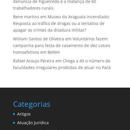
denúncia de Figueiredo e a matança de 60
trabalhadores rurais.
Bene martins
em
Museu do Araguaia incendiado:
Resposta ao tráfico de drogas ou a tentativa de
apagar os crimes da ditadura militar?
William Santos de Oliveira
em
Voluntários fazem
campanha para festa de casamento de dez casais
homoafetivos em Belém
Rafael Araujo Pereira
em
Chega a 40 o número de
faculdades irregulares proibidas de atuar no Pará
Categorias
Artigos
Atuação Jurídica