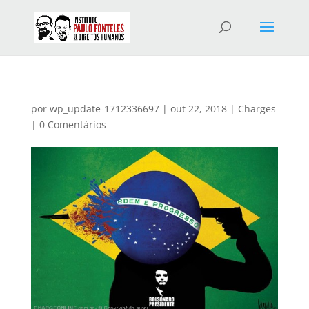
por
wp_update-1712336697
|
out 22, 2018
|
Charges
|
0 Comentários