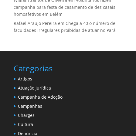
William Santos de Oliveira
em
Voluntários fazem
campanha para festa de casamento de dez casais
homoafetivos em Belém
Rafael Araujo Pereira
em
Chega a 40 o número de
faculdades irregulares proibidas de atuar no Pará
Categorias
Artigos
Atuação Jurídica
Campanha de Adoção
Campanhas
Charges
Cultura
Denúncia