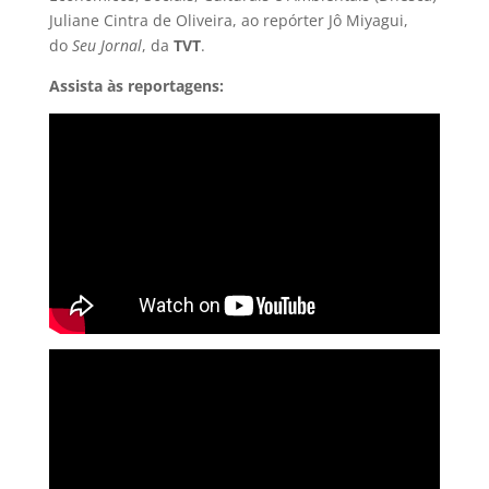
Juliane Cintra de Oliveira, ao repórter Jô Miyagui,
do
Seu Jornal
, da
TVT
.
Assista às reportagens: