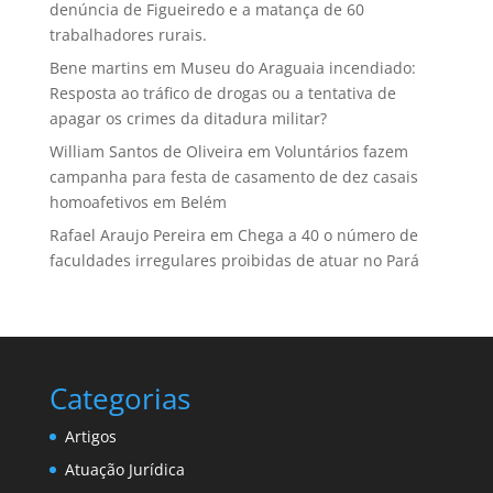
denúncia de Figueiredo e a matança de 60
trabalhadores rurais.
Bene martins
em
Museu do Araguaia incendiado:
Resposta ao tráfico de drogas ou a tentativa de
apagar os crimes da ditadura militar?
William Santos de Oliveira
em
Voluntários fazem
campanha para festa de casamento de dez casais
homoafetivos em Belém
Rafael Araujo Pereira
em
Chega a 40 o número de
faculdades irregulares proibidas de atuar no Pará
Categorias
Artigos
Atuação Jurídica