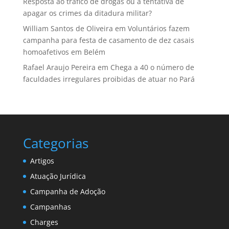
Resposta ao tráfico de drogas ou a tentativa de
apagar os crimes da ditadura militar?
William Santos de Oliveira
em
Voluntários fazem
campanha para festa de casamento de dez casais
homoafetivos em Belém
Rafael Araujo Pereira
em
Chega a 40 o número de
faculdades irregulares proibidas de atuar no Pará
Categorias
Artigos
Atuação Jurídica
Campanha de Adoção
Campanhas
Charges